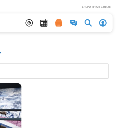
ОБРАТНАЯ СВЯЗЬ
»