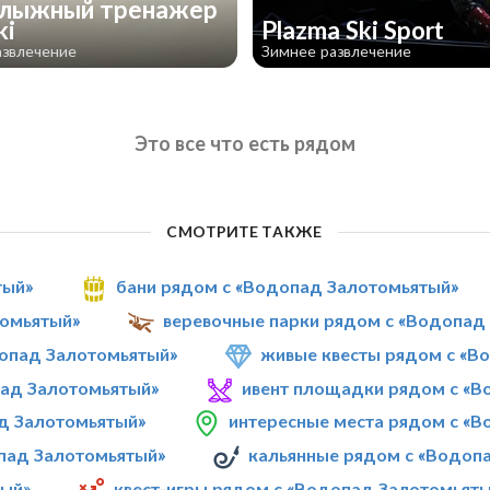
лыжный тренажер
ki
Plazma Ski Sport
азвлечение
Зимнее развлечение
Это все что есть рядом
СМОТРИТЕ ТАКЖЕ
тый»
бани рядом с «Водопад Залотомьятый»
томьятый»
веревочные парки рядом с «Водопад
опад Залотомьятый»
живые квесты рядом с «В
ад Залотомьятый»
ивент площадки рядом с «В
ад Залотомьятый»
интересные места рядом с «
опад Залотомьятый»
кальянные рядом с «Водоп
тый»
квест-игры рядом с «Водопад Залотомьят