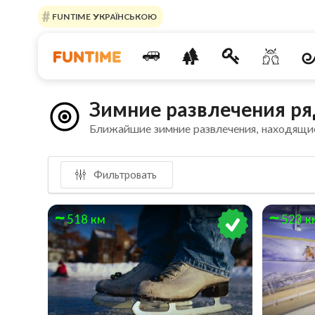
FUNTIME УКРАЇНСЬКОЮ
Зимние развлечения р
Ближайшие зимние развлечения, находящи
Фильтровать
518 км
523 к