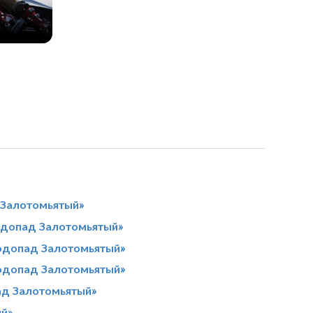
 Залотомьятый»
одопад Залотомьятый»
одопад Залотомьятый»
Водопад Залотомьятый»
ад Залотомьятый»
ый»