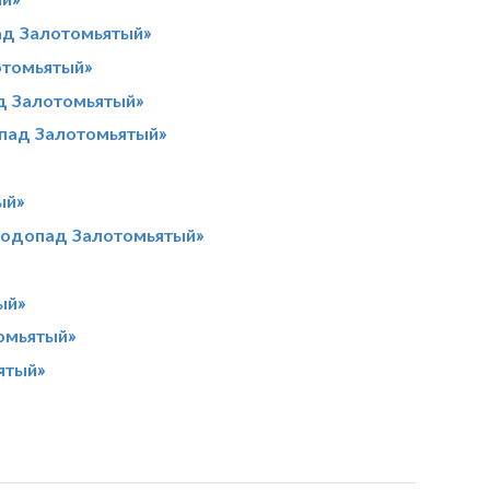
ад Залотомьятый»
отомьятый»
д Залотомьятый»
опад Залотомьятый»
ый»
Водопад Залотомьятый»
ый»
омьятый»
ятый»