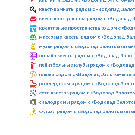
квест-комнаты рядом с «Водопад Зало
квест-пространства рядом с «Водопад 
креативные пространства рядом с «Во
массовые квесты рядом с «Водопад За
музеи рядом с «Водопад Залотомьятый
онлайн квесты рядом с «Водопад Зало
пейнтбольные клубы рядом с «Водопад
пляжи рядом с «Водопад Залотомьятый
роллердромы рядом с «Водопад Залот
сети квестов рядом с «Водопад Залото
скалодромы рядом с «Водопад Залото
футзал рядом с «Водопад Залотомьяты