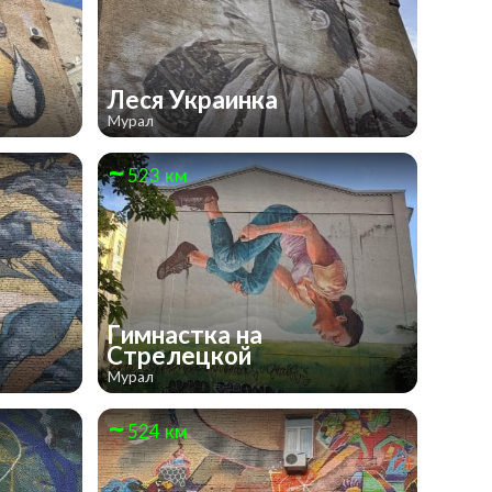
Леся Украинка
Мурал
523 км
Гимнастка на
Стрелецкой
Мурал
524 км