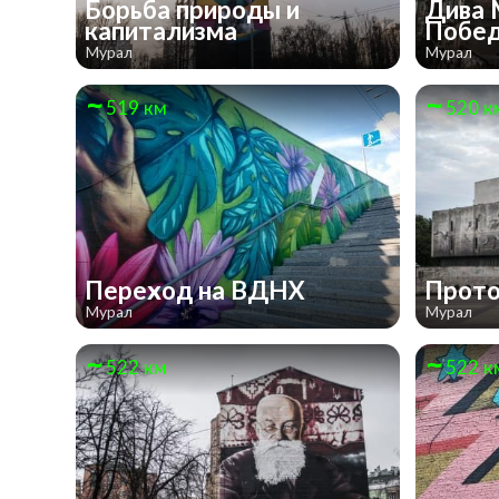
Борьба природы и
Дива 
капитализма
Побе
Мурал
Мурал
519 км
520 к
Переход на ВДНХ
Прот
Мурал
Мурал
522 км
522 к