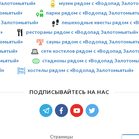
Залотомьятый»
музеи рядом с «Водопад Залот
томьятый»
парки рядом с «Водопад Залотомьят
 Залотомьятый»
пешеходные квесты рядом с «
»
рестораны рядом с «Водопад Залотомьятый»
омьятый»
сауны рядом с «Водопад Залотомьят
мьятый»
сети хостелов рядом с «Водопад Залот
мьятый»
стадионы рядом с «Водопад Залотомь
й»
хостелы рядом с «Водопад Залотомьятый»
ПОДПИСЫВАЙТЕСЬ НА НАС
Страницы