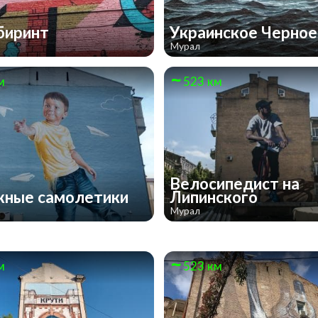
биринт
Украинское Черно
Мурал
м
523 км
Велосипедист на
ные самолетики
Липинского
Мурал
м
523 км