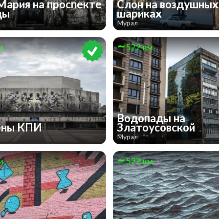
Мария на проспекте
Слон на воздушных
ды
шариках
Мурал
м
522 км
Водопады на
оны КПИ
Златоусовской
Мурал
м
522 км