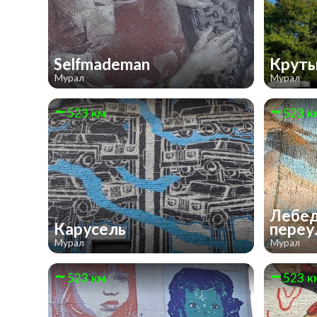
Selfmademan
Крут
Мурал
Мурал
523 км
523 к
Лебед
Карусель
пере
Мурал
Мурал
523 км
523 к