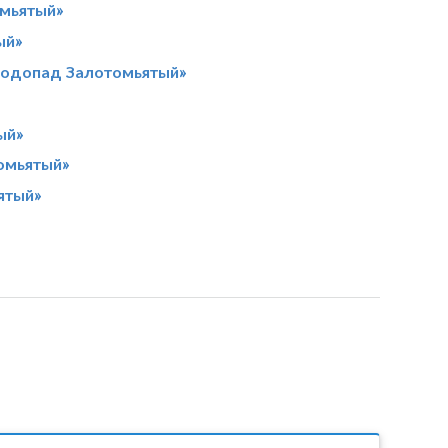
омьятый»
ый»
Водопад Залотомьятый»
ый»
омьятый»
ятый»