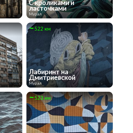
С кроликами и
ласточками
Мурал
522 км
Лабиринт на
Дмитриевской
Мурал
523 км