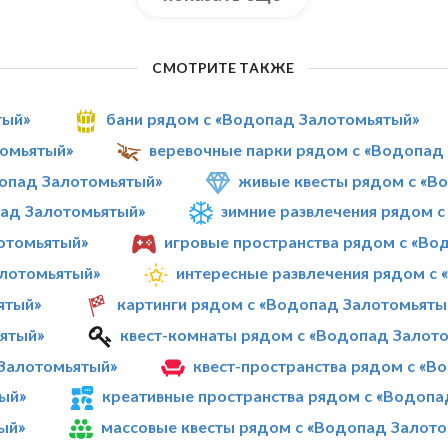
СМОТРИТЕ ТАКЖЕ
тый»
бани рядом с «Водопад Залотомьятый»
томьятый»
веревочные парки рядом с «Водопад
опад Залотомьятый»
живые квесты рядом с «В
ад Залотомьятый»
зимние развлечения рядом 
отомьятый»
игровые пространства рядом с «Во
алотомьятый»
интересные развлечения рядом с
ятый»
картинги рядом с «Водопад Залотомьяты
ятый»
квест-комнаты рядом с «Водопад Залот
Залотомьятый»
квест-пространства рядом с «В
ый»
креативные пространства рядом с «Водопа
ый»
массовые квесты рядом с «Водопад Залот