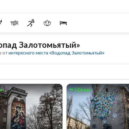
опад Залотомьятый»
о от
интересного места «Водопад Залотомьятый»
м
516 км