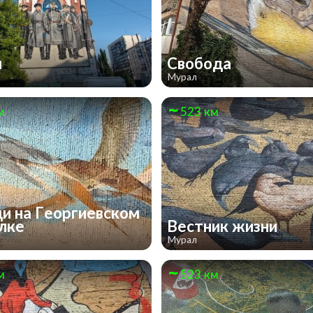
ы
Свобода
Мурал
м
523 км
и на Георгиевском
улке
Вестник жизни
Мурал
м
523 км