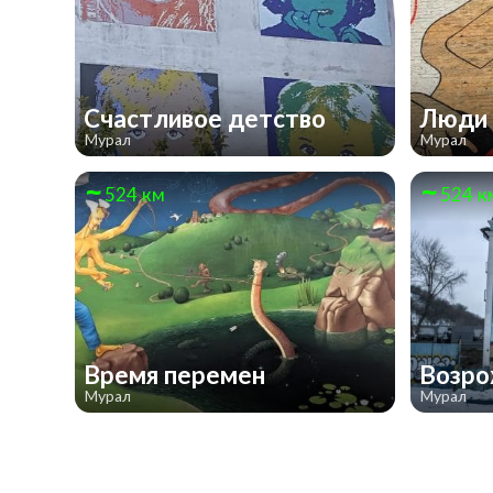
Счастливое детство
Люди
Мурал
Мурал
524 км
524 к
Время перемен
Возро
Мурал
Мурал