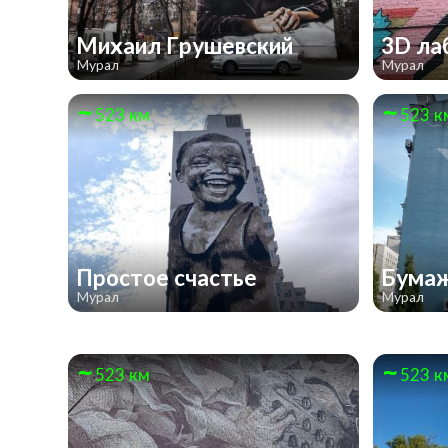
Михаил Грушевский
3D ла
Мурал
Мурал
523 км
523 к
Простое счастье
Бумаж
Мурал
Мурал
523 км
523 к