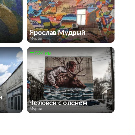
Ярослав Мудрый
Мурал
524 км
и
Человек с оленем
Мурал