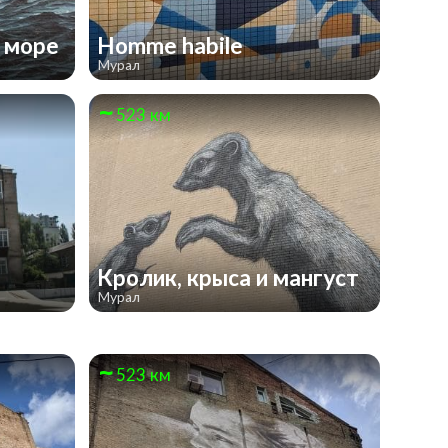
е море
Homme habile
Мурал
523 км
Кролик, крыса и мангуст
Мурал
523 км