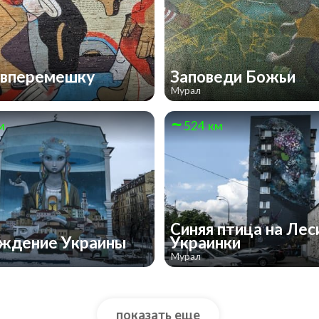
 вперемешку
Заповеди Божьи
Мурал
м
524 км
Синяя птица на Лес
ждение Украины
Украинки
Мурал
показать еще