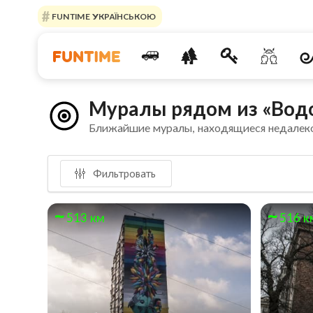
FUNTIME УКРАЇНСЬКОЮ
Муралы рядом из «Вод
Ближайшие муралы, находящиеся недалек
Фильтровать
513 км
516 к