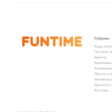
Рубрики
Куда поех
Погулять 
Квесты
Креативны
Кальянны
Поесть и 
Активные 
Красота и
Хостелы