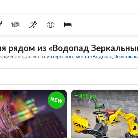
я рядом из «Водопад Зеркальны
дящиеся недалеко от
интересного места «Водопад Зеркальн
м
458 км