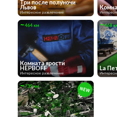
Три после полуночи
Львов
Комна
Интересное развлечение
Интересн
464 км
468 к
Комната ярости
НЕРВOFF
La Пе
Интересное развлечение
Интересн
739 км