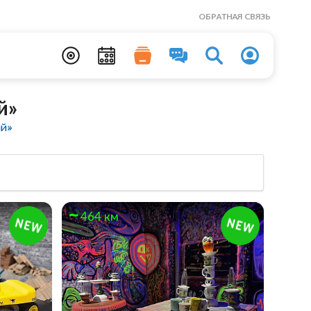
ОБРАТНАЯ СВЯЗЬ
й»
ый»
464 км