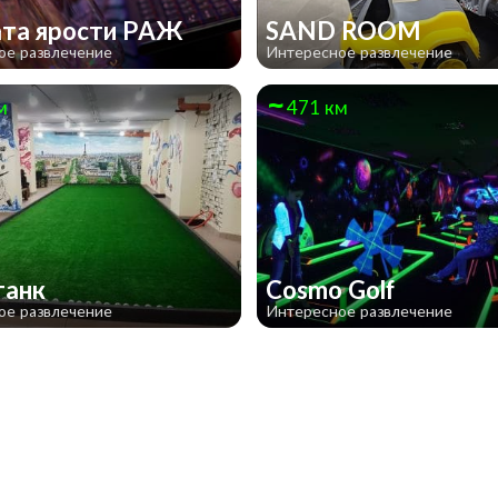
та ярости РАЖ
SAND ROOM
ое развлечение
Интересное развлечение
м
471 км
танк
Cosmo Golf
ое развлечение
Интересное развлечение