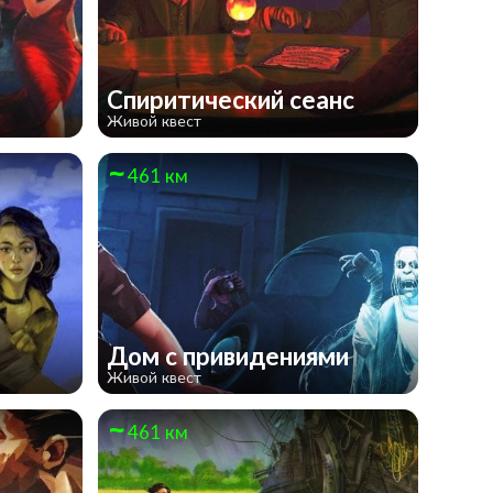
Спиритический сеанс
Живой квест
461 км
Дом с привидениями
Живой квест
461 км