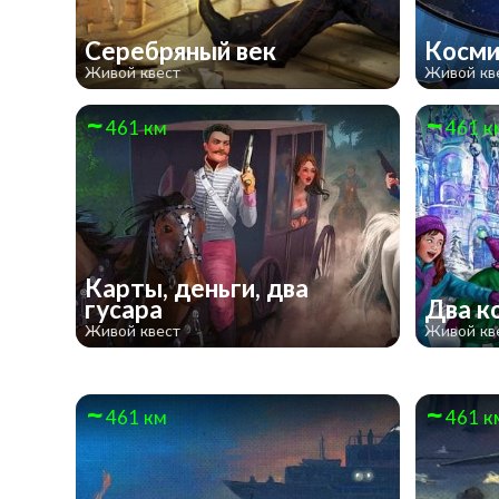
Серебряный век
Косми
Живой квест
Живой кв
461 км
461 к
Карты, деньги, два
гусара
Два к
Живой квест
Живой кв
461 км
461 к