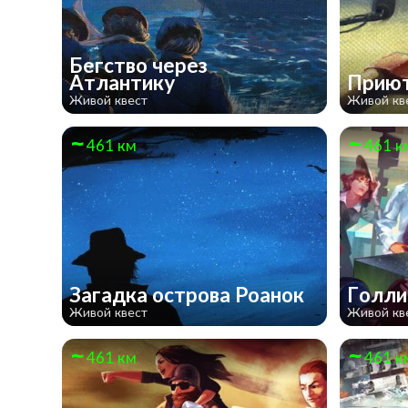
Бегство через
Атлантику
Приют
Живой квест
Живой кв
461 км
461 к
Загадка острова Роанок
Голл
Живой квест
Живой кв
461 км
461 к