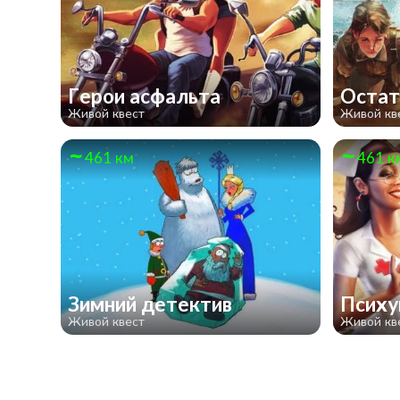
Герои асфальта
Остат
Живой квест
Живой кв
461 км
461 к
Зимний детектив
Псих
Живой квест
Живой кв