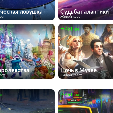
ческая ловушка
Судьба галактики
ест
Живой квест
м
461 км
оролевства
Ночь в Музее
ест
Живой квест
м
461 км