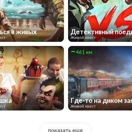
ься в живых
Детективный поед
ест
Живой квест
м
461 км
ушка
Где-то на диком з
ест
Живой квест
показать еще