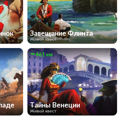
инок
Завещание Флинта
Живой квест
461 км
ападе
Тайны Венеции
Живой квест