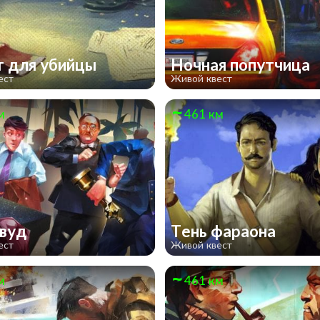
 для убийцы
Ночная попутчица
ест
Живой квест
м
461 км
ивуд
Тень фараона
ест
Живой квест
м
461 км