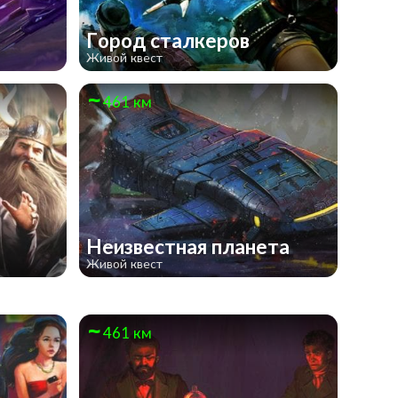
Город сталкеров
Живой квест
461 км
Неизвестная планета
Живой квест
461 км