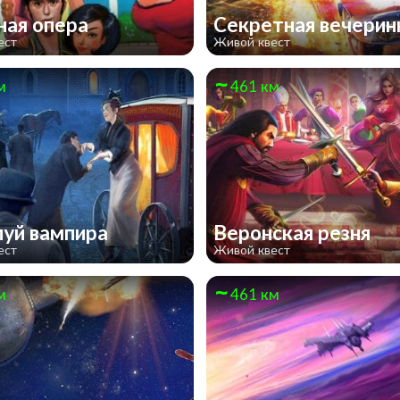
ая опера
Секретная вечери
ест
Живой квест
м
461 км
уй вампира
Веронская резня
ест
Живой квест
м
461 км