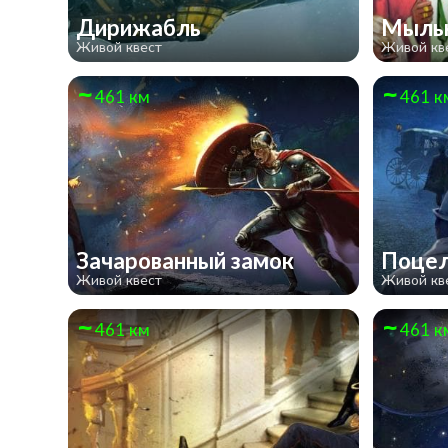
Дирижабль
Мыльн
Живой квест
Живой кв
461 км
461 к
Зачарованный замок
Поцел
Живой квест
Живой кв
461 км
461 к