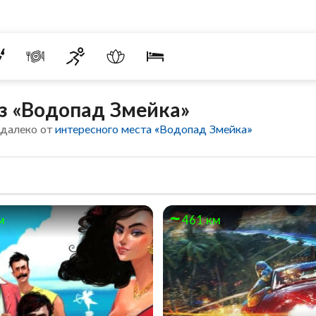
з «Водопад Змейка»
едалеко от
интересного места «Водопад Змейка»
м
461 км