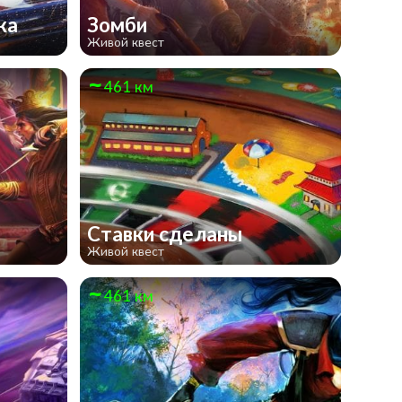
нка
Зомби
Живой квест
461 км
Ставки сделаны
Живой квест
461 км