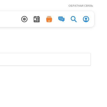
ОБРАТНАЯ СВЯЗЬ