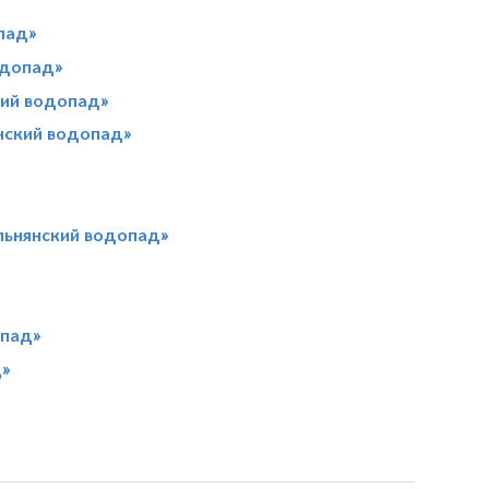
пад»
одопад»
кий водопад»
нский водопад»
льнянский водопад»
опад»
д»