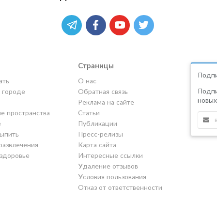
Страницы
Подпи
ать
О нас
Подпи
в городе
Обратная связь
новых
Реклама на сайте
е пространства
Статьи
е
Публикации
выпить
Пресс-релизы
развлечения
Карта сайта
 здоровье
Интересные ссылки
Удаление отзывов
Условия пользования
Отказ от ответственности