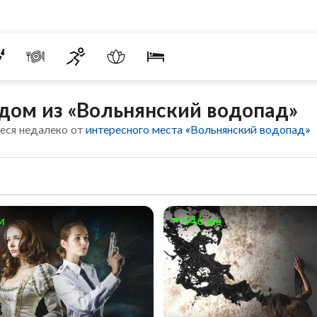
дом из «Вольнянский водопад»
еся недалеко от
интересного места «Вольнянский водопад»
м
446 км