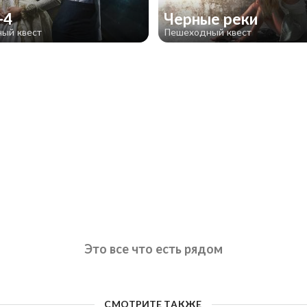
-4
Черные реки
ый квест
Пешеходный квест
Это все что есть рядом
СМОТРИТЕ ТАКЖЕ