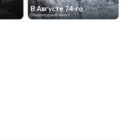
В Августе 74-го
Пешеходный квест