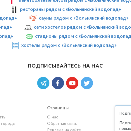
рестораны рядом с «Вольнянский водопад»
одопад»
сауны рядом с «Вольнянский водопад»
опад»
сети хостелов рядом с «Вольнянский вод
опад»
стадионы рядом с «Вольнянский водопа
хостелы рядом с «Вольнянский водопад»
ПОДПИСЫВАЙТЕСЬ НА НАС
Страницы
Подпи
ать
О нас
Подпи
в городе
Обратная связь
новых
Реклама на сайте