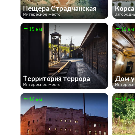
Пещера Страдчанская
Корс
Интересное место
Загородн
15 км
16 км
Территория террора
Дом у
Интересное место
Интересн
16 км
16 км