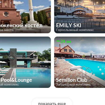
иженский костел
EMILY SKI
ое место
Горнолыжный комплекс
24 км
l Pool&Lounge
Semillon Club
ый комплекс
Загородный комплекс
показать еще