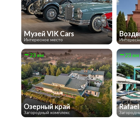
Музей VIK Cars
Воздв
Интересное место
Интересн
23 км
23 км
Озерный край
Rafae
Загородный комплекс
Загородн