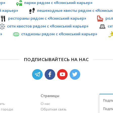
ер»
парки рядом с «Ясниський карьер»
й карьер»
пешеходные квесты рядом с «Ясниськ
рестораны рядом с «Ясниський карьер»
рол
сети квестов рядом с «Ясниський карьер»
се
»
стадионы рядом с «Ясниський карьер»
ПОДПИСЫВАЙТЕСЬ НА НАС
Страницы
Подпи
ать
О нас
Подпи
в городе
Обратная связь