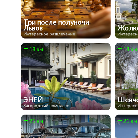
Три после полуночи
Львов
Жолко
Интересное развлечение
Интересн
18 км
18 км
ЭНЕЙ
Шевче
Загородный комплекс
Интересн
21 км
21 км