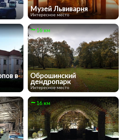
Музей Львиварня
Интересное место
16 км
пов в
Оброшинский
дендропарк
Интересное место
16 км