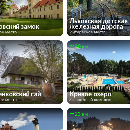
Львовская детская
вский замок
железная дорога
ое место
Интересное место
20 км
нковский гай
Кривое озеро
ое место
Загородный комплекс
23 км