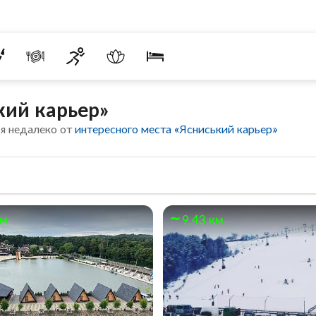
кий карьер»
я недалеко от
интересного места «Ясниський карьер»
км
9.43 км