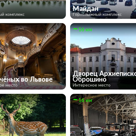
а
Майдан
ый комплекс
Горнолыжный комплекс
16 км
Дворец Архиеписко
чёных во Львове
Оброшино
ое место
Интересное место
16 км