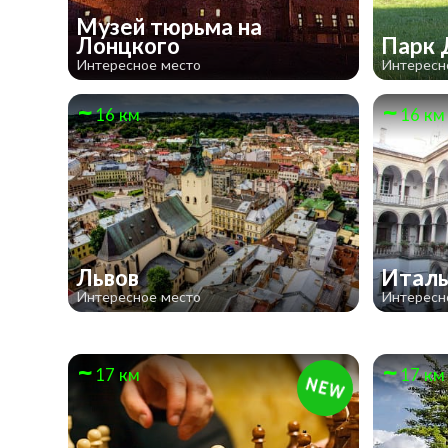
Музей тюрьма на
Лонцкого
Парк
Интересное место
Интересн
16 км
16 км
Львов
Италь
Интересное место
Интересн
17 км
17 км