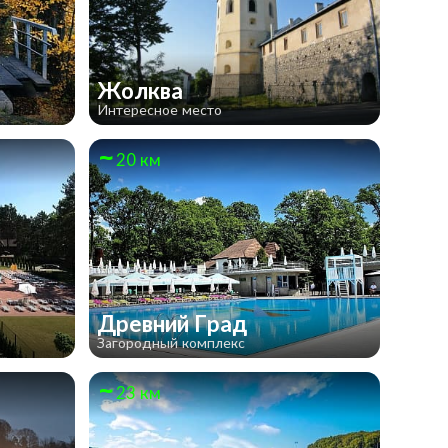
Жолква
Интересное место
20 км
Древний Град
Загородный комплекс
23 км