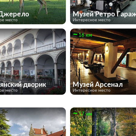
 Джерело
Музей Ретро Гара
ое место
Интересное место
16 км
янский дворик
Музей Арсенал
ое место
Интересное место
17 км