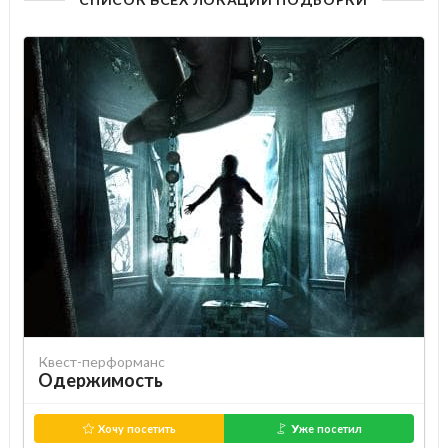
Квест-перформанс
Одержимость
Хочу посетить
Уже посетил