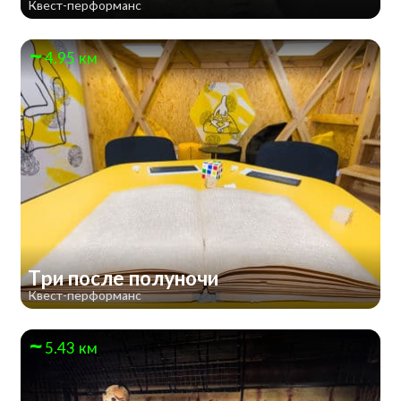
Квест-перформанс
4.95 км
Три после полуночи
Квест-перформанс
5.43 км