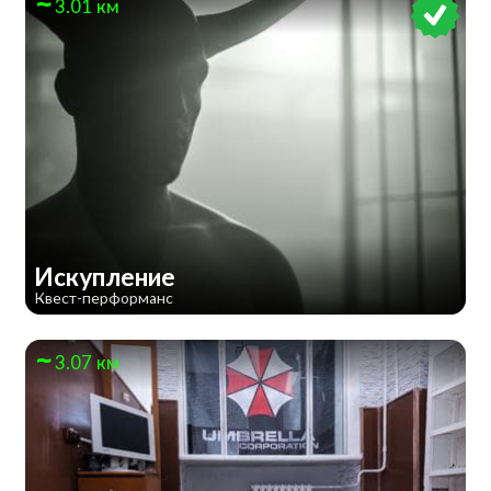
3.01 км
Искупление
Квест-перформанс
3.07 км