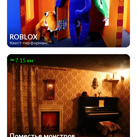
ROBLOX
Квест-перформанс
7.15 км
Поместье монстров