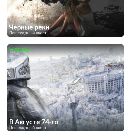
Черные реки
Пешеходный квест
202 км
В Августе 74-го
Пешеходный квест