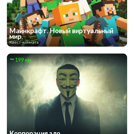
Майнкрафт. Новый виртуальный
мир.
Квест-комната
199 км
Корпорация зло