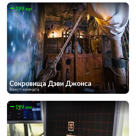
199 км
Сокровища Дэви Джонса
Квест-комната
199 км