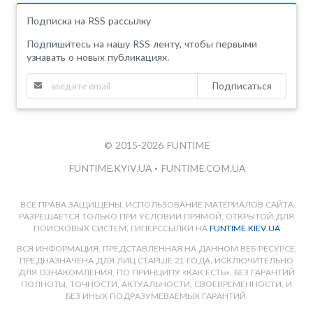
Подписка на RSS рассылку
Подпишитесь на нашу RSS ленту, чтобы первыми
узнавать о новых публикациях.
Подписаться
© 2015-2026 FUNTIME
FUNTIME.KYIV.UA
•
FUNTIME.COM.UA
ВСЕ ПРАВА ЗАЩИЩЕНЫ. ИСПОЛЬЗОВАНИЕ МАТЕРИАЛОВ САЙТА
РАЗРЕШАЕТСЯ ТОЛЬКО ПРИ УСЛОВИИ ПРЯМОЙ, ОТКРЫТОЙ ДЛЯ
ПОИСКОВЫХ СИСТЕМ, ГИПЕРССЫЛКИ НА
FUNTIME.KIEV.UA
ВСЯ ИНФОРМАЦИЯ, ПРЕДСТАВЛЕННАЯ НА ДАННОМ ВЕБ-РЕСУРСЕ,
ПРЕДНАЗНАЧЕНА ДЛЯ ЛИЦ СТАРШЕ 21 ГОДА, ИСКЛЮЧИТЕЛЬНО
ДЛЯ ОЗНАКОМЛЕНИЯ, ПО ПРИНЦИПУ «КАК ЕСТЬ», БЕЗ ГАРАНТИЙ
ПОЛНОТЫ, ТОЧНОСТИ, АКТУАЛЬНОСТИ, СВОЕВРЕМЕННОСТИ, И
БЕЗ ИНЫХ ПОДРАЗУМЕВАЕМЫХ ГАРАНТИЙ.