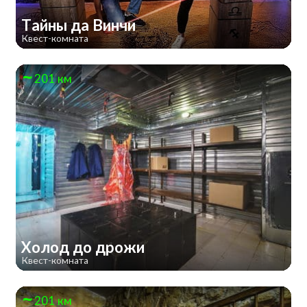
Тайны да Винчи
Квест-комната
201 км
Холод до дрожи
Квест-комната
201 км