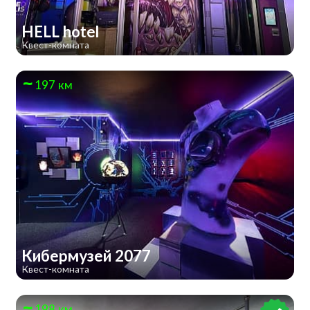
HELL hotel
Квест-комната
197 км
Кибермузей 2077
Квест-комната
198 км