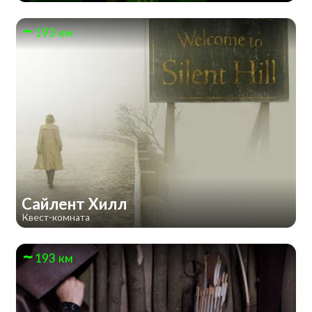
193 км
Сайлент Хилл
Квест-комната
193 км