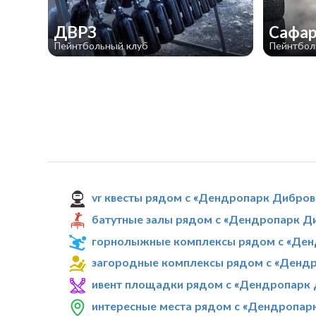
ДВРЗ
Сафар
Пейнтбольный клуб
Пейнтбол
vr квесты рядом с «Дендропарк Дибров
батутные залы рядом с «Дендропарк Д
горнолыжные комплексы рядом с «Ден
загородные комплексы рядом с «Денд
ивент площадки рядом с «Дендропарк
интересные места рядом с «Дендропар