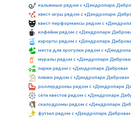
кальянные рядом с «Дендропарк Дибро
квест-игры рядом с «Дендропарк Дибр
квест-перформансы рядом с «Дендроп
кофейни рядом с «Дендропарк Дибров
курорты рядом с «Дендропарк Дибров
места для прогулки рядом с «Дендроп
муралы рядом с «Дендропарк Диброва
парки рядом с «Дендропарк Диброва»
пляжи рядом с «Дендропарк Диброва»
роллердромы рядом с «Дендропарк Д
сети квестов рядом с «Дендропарк Диб
скалодромы рядом с «Дендропарк Диб
футзал рядом с «Дендропарк Диброва»