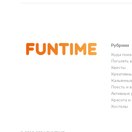
Рубрики
Куда поех
Погулять 
Квесты
Креативны
Кальянны
Поесть и 
Активные 
Красота и
Хостелы