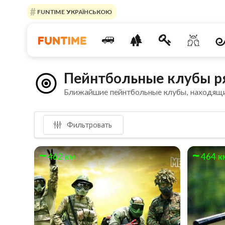
FUNTIME УКРАЇНСЬКОЮ
Пейнтбольные клубы р
Ближайшие пейнтбольные клубы, находящи
Фильтровать
462 км
464 к