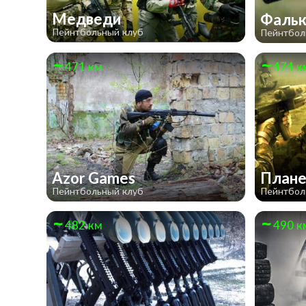
Медведи
Фаль
Пейнтбольный клуб
Пейнтбол
471 км
474 к
Azor Games
План
Пейнтбольный клуб
Пейнтбол
482 км
490 к