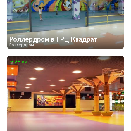
Роллердром в ТРЦ Квадрат
Роллердром
26 км