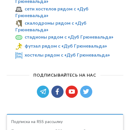
Грюневальда»
сети хостелов рядом с «Дуб
Грюневальда»
скалодромы рядом с «Дуб
Грюневальда»
стадионы рядом с «Дуб Грюневальда»
футзал рядом с «Дуб Грюневальда»
хостелы рядом с «Дуб Грюневальда»
ПОДПИСЫВАЙТЕСЬ НА НАС
Подписка на RSS рассылку