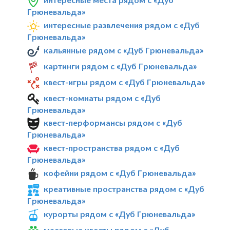
Грюневальда»
интересные развлечения рядом с «Дуб
Грюневальда»
кальянные рядом с «Дуб Грюневальда»
картинги рядом с «Дуб Грюневальда»
квест-игры рядом с «Дуб Грюневальда»
квест-комнаты рядом с «Дуб
Грюневальда»
квест-перформансы рядом с «Дуб
Грюневальда»
квест-пространства рядом с «Дуб
Грюневальда»
кофейни рядом с «Дуб Грюневальда»
креативные пространства рядом с «Дуб
Грюневальда»
курорты рядом с «Дуб Грюневальда»
массовые квесты рядом с «Дуб