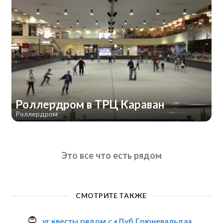
Роллердром в ТРЦ Караван
Роллердром
Это все что есть рядом
СМОТРИТЕ ТАКЖЕ
vr квесты рядом с «Дуб Грюневальда»