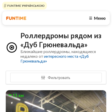
FUNTIME УКРАЇНСЬКОЮ
Меню
☰
Роллердромы рядом из
«Дуб Грюневальда»
Ближайшие роллердромы, находящиеся
недалеко от
интересного места «Дуб
Грюневальда»
Фильтровать
11 км