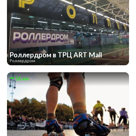
Роллердром в ТРЦ ART Mall
Роллердром
16 км