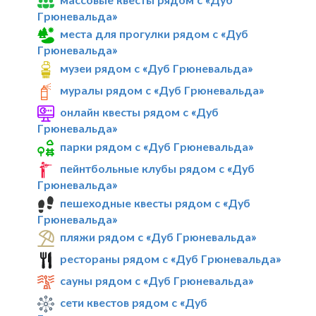
Грюневальда»
места для прогулки рядом с «Дуб
Грюневальда»
музеи рядом с «Дуб Грюневальда»
муралы рядом с «Дуб Грюневальда»
онлайн квесты рядом с «Дуб
Грюневальда»
парки рядом с «Дуб Грюневальда»
пейнтбольные клубы рядом с «Дуб
Грюневальда»
пешеходные квесты рядом с «Дуб
Грюневальда»
пляжи рядом с «Дуб Грюневальда»
рестораны рядом с «Дуб Грюневальда»
сауны рядом с «Дуб Грюневальда»
сети квестов рядом с «Дуб