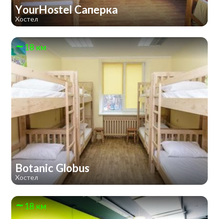
YourHostel Саперка
Хостел
18 км
Botanic Globus
Хостел
18 км