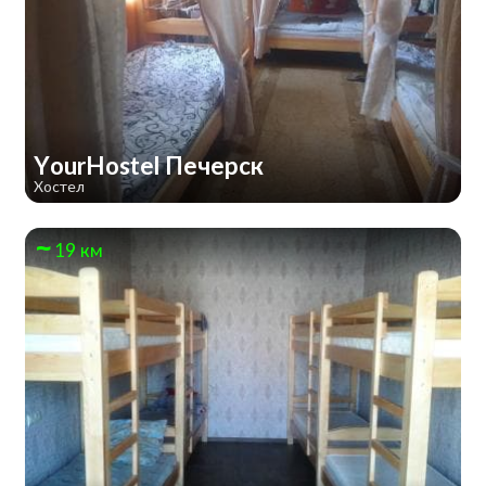
YourHostel Печерск
Хостел
19 км