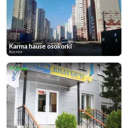
Karma hause osokorki
Хостел
15 км