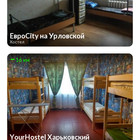
ЕвроCity на Урловской
Хостел
16 км
YourHostel Харьковский