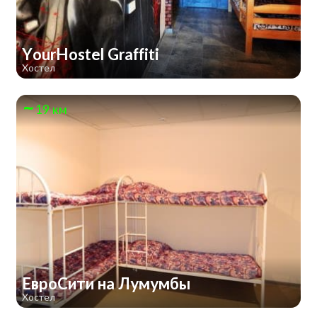
YourHostel Graffiti
Хостел
19 км
ЕвроСити на Лумумбы
Хостел