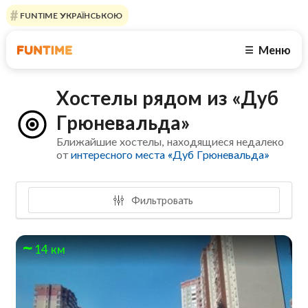
FUNTIME УКРАЇНСЬКОЮ
Меню
☰
Хостелы рядом из «Дуб
Грюневальда»
Ближайшие хостелы, находящиеся недалеко
от
интересного места «Дуб Грюневальда»
Фильтровать
14 км