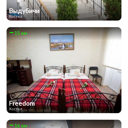
Выдубичи
Хостел
15 км
Freedom
Хостел
16 км