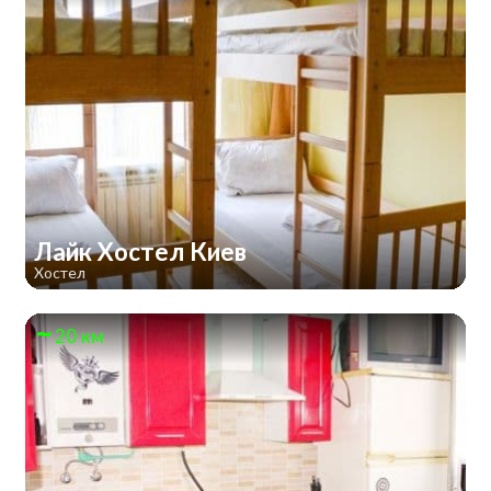
Лайк Хостел Киев
Хостел
20 км