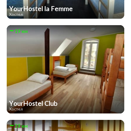
YourHostel la Femme
Хостел
19 км
YourHostel Club
Хостел
19 км