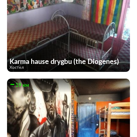
Karma hause drygbu (the Diogenes)
Хостел
19 км