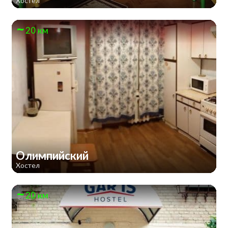
Хостел
20 км
Олимпийский
Хостел
20 км