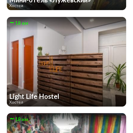
Хостел
18 км
Light Life Hostel
Хостел
18 км