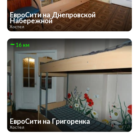
ЕвроСити на Днепровской
Набережной
Хостел
16 км
ЕвроСити на Григоренка
Хостел