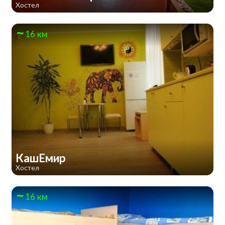
Хостел
16 км
КашЕмир
Хостел
16 км