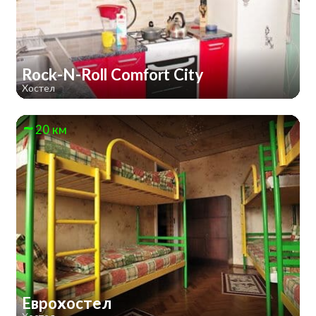
Rock-N-Roll Comfort City
Хостел
20 км
Еврохостел