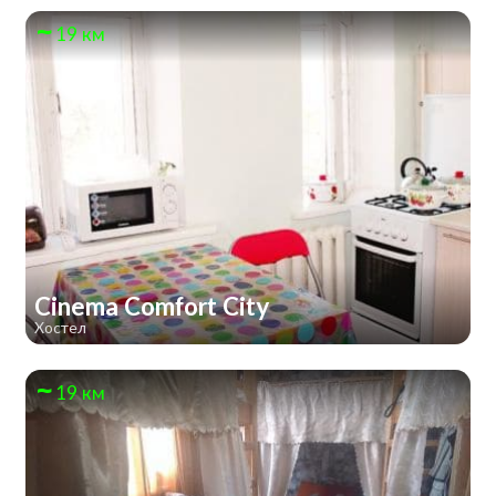
19 км
Cinema Comfort City
Хостел
19 км