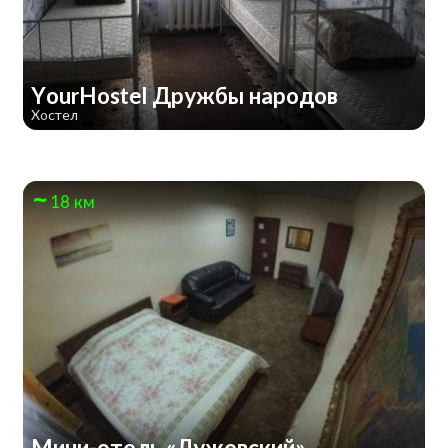
YourHostel Дружбы народов
Хостел
18 км
Мини-отель «Лужевский»