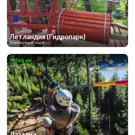
Летландия (Гидропарк)
Веревочный парк
466 км
Лазалка