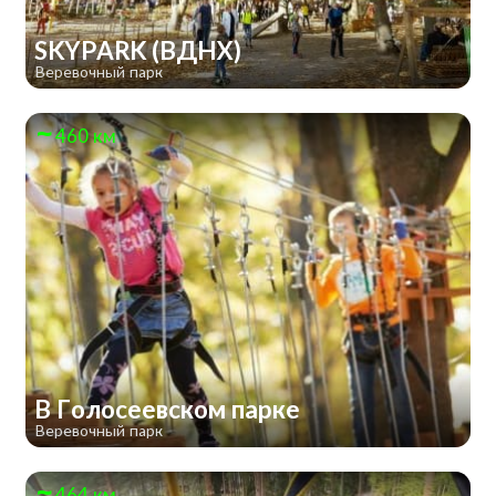
SKYPARK (ВДНХ)
Веревочный парк
460 км
В Голосеевском парке
Веревочный парк
464 км