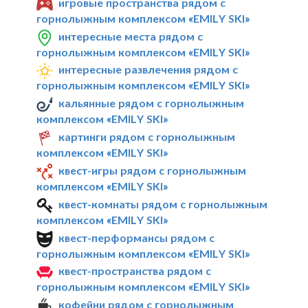
игровые пространства рядом с
горнолыжным комплексом «EMILY SKI»
интересные места рядом с
горнолыжным комплексом «EMILY SKI»
интересные развлечения рядом с
горнолыжным комплексом «EMILY SKI»
кальянные рядом с горнолыжным
комплексом «EMILY SKI»
картинги рядом с горнолыжным
комплексом «EMILY SKI»
квест-игры рядом с горнолыжным
комплексом «EMILY SKI»
квест-комнаты рядом с горнолыжным
комплексом «EMILY SKI»
квест-перформансы рядом с
горнолыжным комплексом «EMILY SKI»
квест-пространства рядом с
горнолыжным комплексом «EMILY SKI»
кофейни рядом с горнолыжным