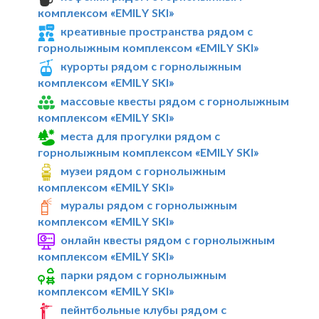
комплексом «EMILY SKI»
креативные пространства рядом с
горнолыжным комплексом «EMILY SKI»
курорты рядом с горнолыжным
комплексом «EMILY SKI»
массовые квесты рядом с горнолыжным
комплексом «EMILY SKI»
места для прогулки рядом с
горнолыжным комплексом «EMILY SKI»
музеи рядом с горнолыжным
комплексом «EMILY SKI»
муралы рядом с горнолыжным
комплексом «EMILY SKI»
онлайн квесты рядом с горнолыжным
комплексом «EMILY SKI»
парки рядом с горнолыжным
комплексом «EMILY SKI»
пейнтбольные клубы рядом с