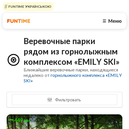
FUNTIME УКРАЇНСЬКОЮ
Меню
☰
Веревочные парки
рядом из горнолыжным
комплексом «EMILY SKI»
Ближайшие веревочные парки, находящиеся
недалеко от
горнолыжного комплекса «EMILY
SKI»
Фильтровать
449 км