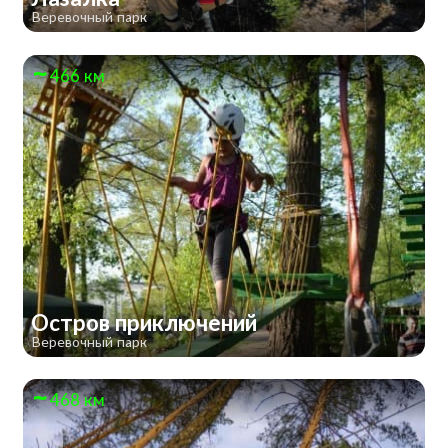
Веревочный парк
466 км
Остров приключений
Веревочный парк
468 км