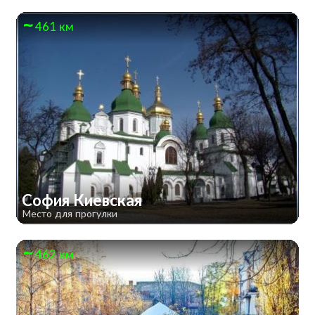
461 км
София Киевская
Место для прогулки
462 км