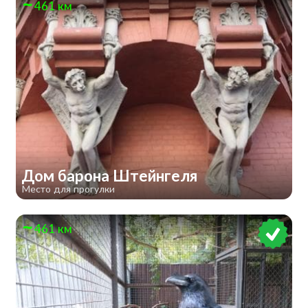
461 км
Дом барона Штейнгеля
Место для прогулки
461 км