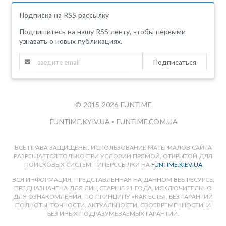
Подписка на RSS рассылку
Подпишитесь на нашу RSS ленту, чтобы первыми
узнавать о новых публикациях.
Подписаться
© 2015-2026 FUNTIME
FUNTIME.KYIV.UA
•
FUNTIME.COM.UA
ВСЕ ПРАВА ЗАЩИЩЕНЫ. ИСПОЛЬЗОВАНИЕ МАТЕРИАЛОВ САЙТА
РАЗРЕШАЕТСЯ ТОЛЬКО ПРИ УСЛОВИИ ПРЯМОЙ, ОТКРЫТОЙ ДЛЯ
ПОИСКОВЫХ СИСТЕМ, ГИПЕРССЫЛКИ НА
FUNTIME.KIEV.UA
ВСЯ ИНФОРМАЦИЯ, ПРЕДСТАВЛЕННАЯ НА ДАННОМ ВЕБ-РЕСУРСЕ,
ПРЕДНАЗНАЧЕНА ДЛЯ ЛИЦ СТАРШЕ 21 ГОДА, ИСКЛЮЧИТЕЛЬНО
ДЛЯ ОЗНАКОМЛЕНИЯ, ПО ПРИНЦИПУ «КАК ЕСТЬ», БЕЗ ГАРАНТИЙ
ПОЛНОТЫ, ТОЧНОСТИ, АКТУАЛЬНОСТИ, СВОЕВРЕМЕННОСТИ, И
БЕЗ ИНЫХ ПОДРАЗУМЕВАЕМЫХ ГАРАНТИЙ.