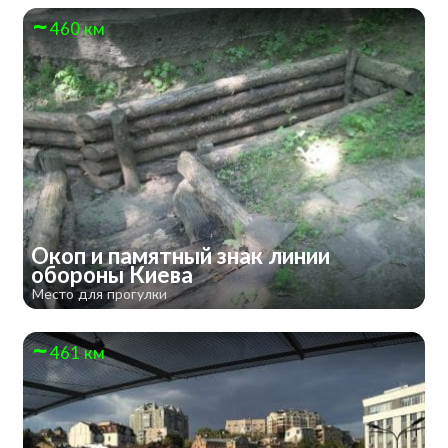
460 км
Окоп и памятный знак линии
обороны Киева
Место для прогулки
461 км