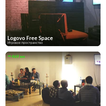
Logovo Free Space
Игровое пространство
469 км