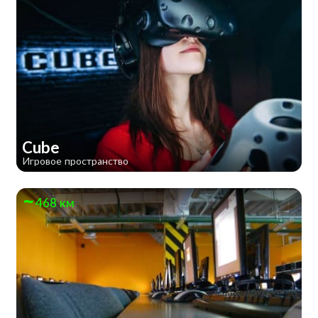
Cube
Игровое пространство
468 км