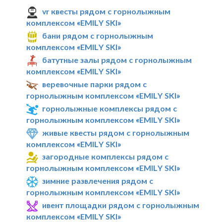
vr квесты рядом с горнолыжным
комплексом «EMILY SKI»
бани рядом с горнолыжным
комплексом «EMILY SKI»
батутные залы рядом с горнолыжным
комплексом «EMILY SKI»
веревочные парки рядом с
горнолыжным комплексом «EMILY SKI»
горнолыжные комплексы рядом с
горнолыжным комплексом «EMILY SKI»
живые квесты рядом с горнолыжным
комплексом «EMILY SKI»
загородные комплексы рядом с
горнолыжным комплексом «EMILY SKI»
зимние развлечения рядом с
горнолыжным комплексом «EMILY SKI»
ивент площадки рядом с горнолыжным
комплексом «EMILY SKI»