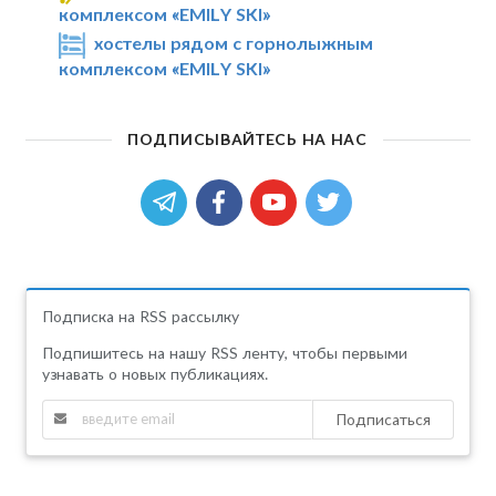
комплексом «EMILY SKI»
хостелы рядом с горнолыжным
комплексом «EMILY SKI»
ПОДПИСЫВАЙТЕСЬ НА НАС
Подписка на RSS рассылку
Подпишитесь на нашу RSS ленту, чтобы первыми
узнавать о новых публикациях.
Подписаться