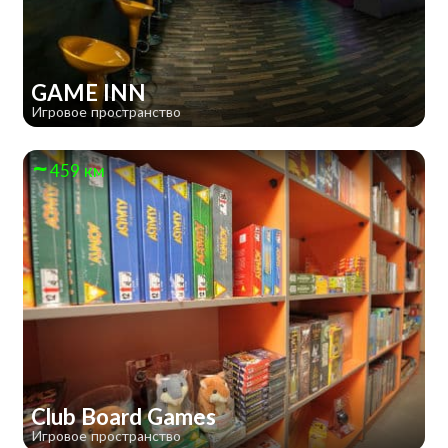
GAME INN
Игровое пространство
459 км
Club Board Games
Игровое пространство