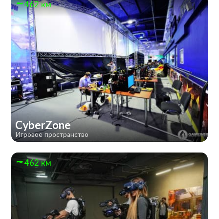
462 км
CyberZone
Игровое пространство
462 км