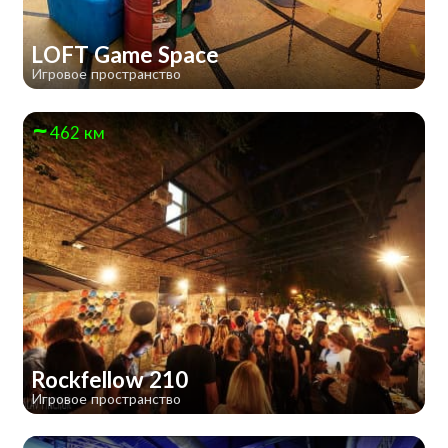
LOFT Game Space
Игровое пространство
462 км
Rockfellow 210
Игровое пространство