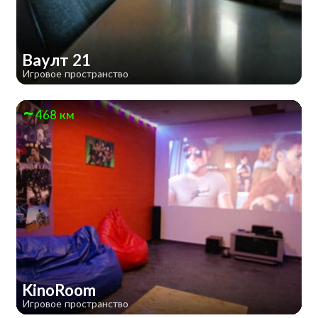
Ваулт 21
Игровое пространство
468 км
KinoRoom
Игровое пространство