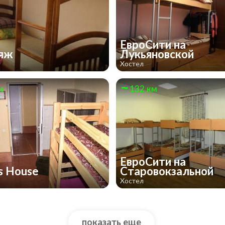
ЕвроСити на
ояж
Лукьяновской
Хостел
м
132 км
ЕвроСити на
s House
Старовокзальной
Хостел
показать еще