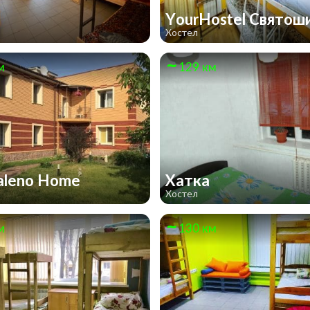
YourHostel Святош
Хостел
м
129 км
aleno Home
Хатка
Хостел
м
130 км