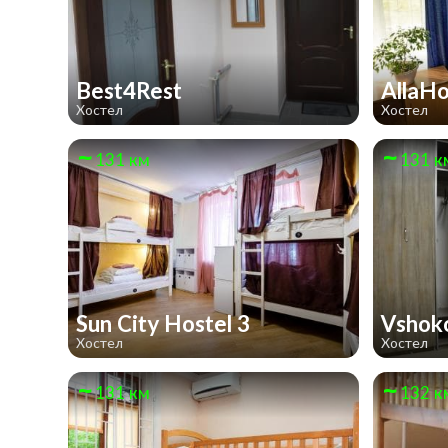
Best4Rest
AllaH
Хостел
Хостел
131 км
131 к
Sun City Hostel 3
Vshok
Хостел
Хостел
131 км
132 к