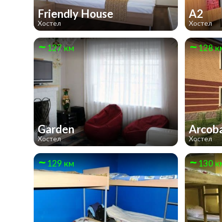
Friendly House
А2
Хостел
Хостел
127 км
128 к
Garden
Arcob
Хостел
Хостел
129 км
130 к