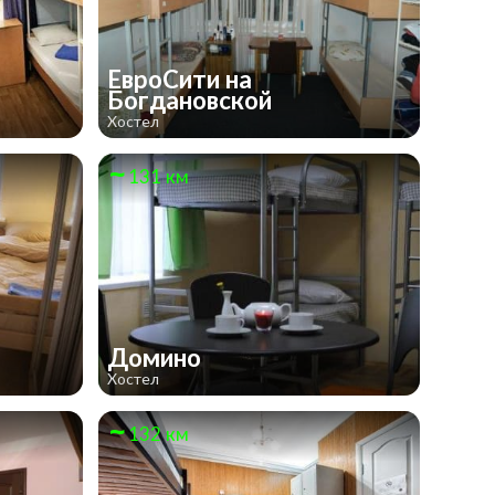
ЕвроСити на
Богдановской
Хостел
131 км
Домино
Хостел
132 км