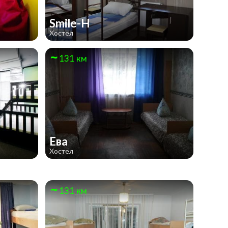
Smile-H
Хостел
131 км
Ева
Хостел
131 км