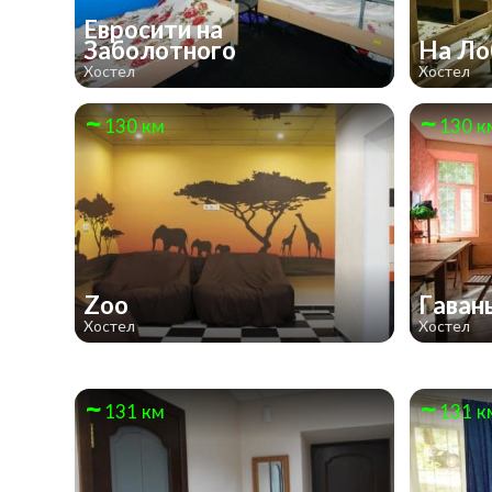
Евросити на
Заболотного
На Ло
Хостел
Хостел
130 км
130 к
Zoo
Гаван
Хостел
Хостел
131 км
131 к