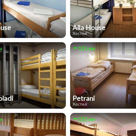
ouse
Alla House
Хостел
м
131 км
oladi
Petrani
Хостел
м
132 км