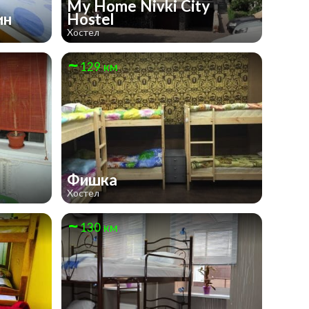
My Home Nivki City
ин
Hostel
Хостел
129 км
Фишка
Хостел
130 км