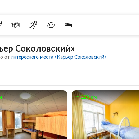
ьер Соколовский»
ко от
интересного места «Карьер Соколовский»
м
126 км