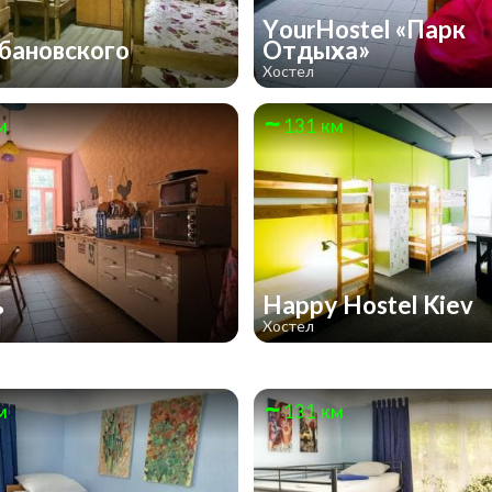
YourHostel «Парк
бановского
Отдыха»
Хостел
м
131 км
ь
Happy Hostel Kiev
Хостел
м
131 км