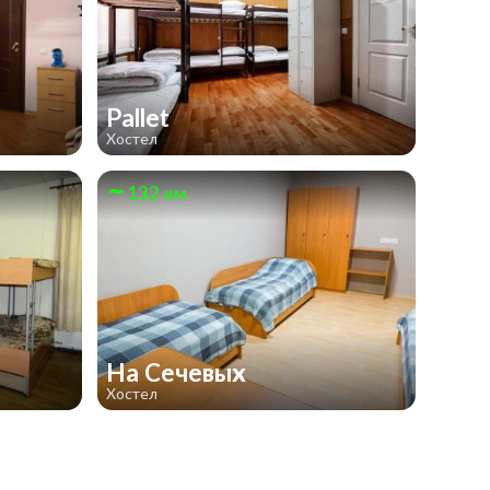
Pallet
Хостел
132 км
На Сечевых
Хостел