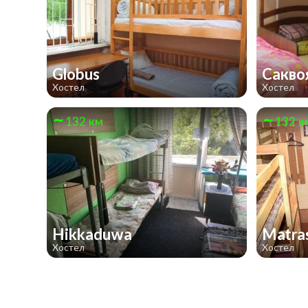
Globus
Сакв
Хостел
Хостел
132 км
132 к
Hikkaduwa
Matra
Хостел
Хостел