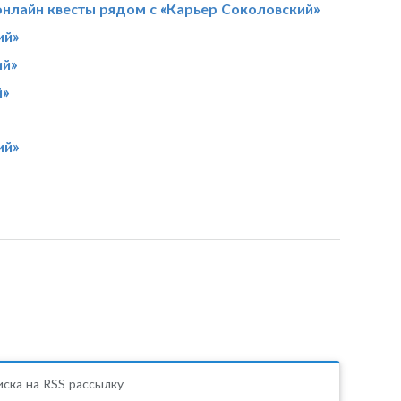
онлайн квесты рядом с «Карьер Соколовский»
ий»
ий»
й»
ий»
ска на RSS рассылку