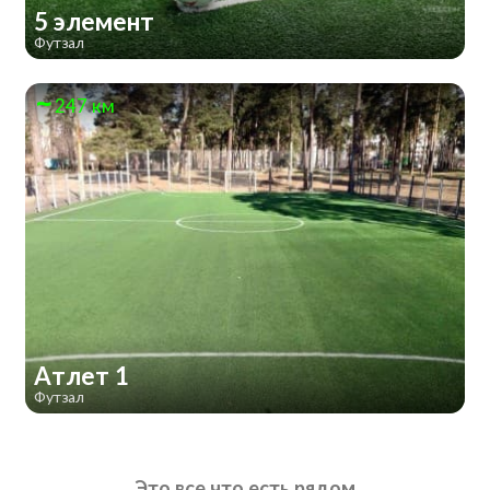
5 элемент
Футзал
247 км
Атлет 1
Футзал
Это все что есть рядом