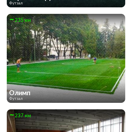
Футзал
235 км
Олимп
Футзал
237 км