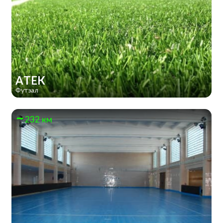
АТЕК
Футзал
232 км