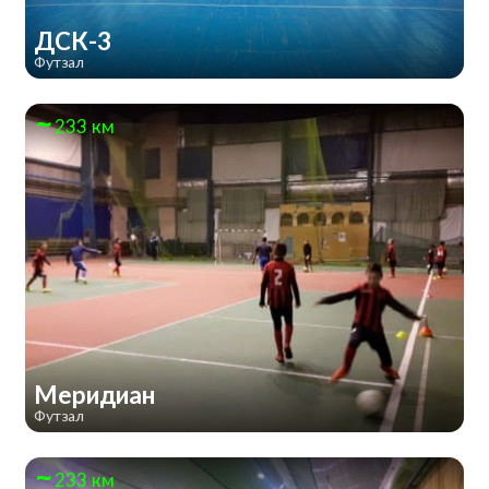
ДСК-3
Футзал
233 км
Меридиан
Футзал
233 км