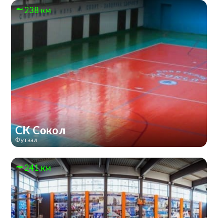
238 км
СК Сокол
Футзал
241 км