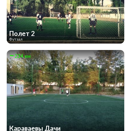
Полет 2
Футзал
234 км
Караваевы Дачи