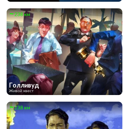
238 км
Голливуд
Живой квест
238 км