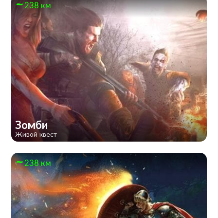
238 км
Зомби
Живой квест
238 км