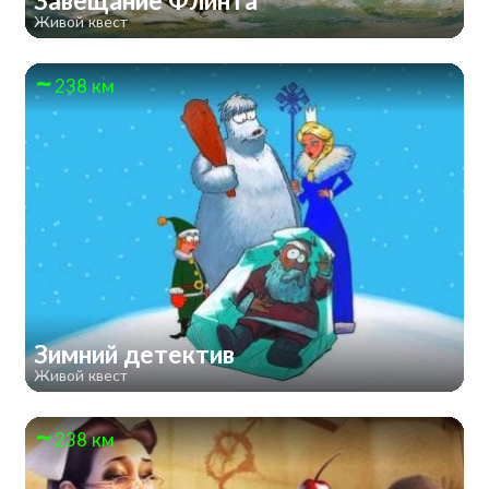
Завещание Флинта
Живой квест
238 км
Зимний детектив
Живой квест
238 км