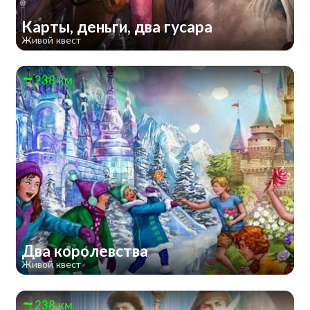
Карты, деньги, два гусара
Живой квест
238 км
Два королевства
Живой квест
238 км