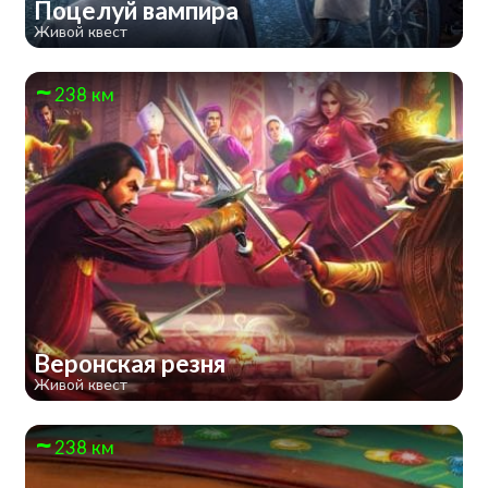
Поцелуй вампира
Живой квест
238 км
Веронская резня
Живой квест
238 км