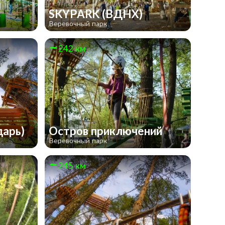
SKYPARK (ВДНХ)
Веревочный парк
242 км
дарь)
Остров приключений
Веревочный парк
245 км