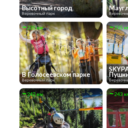
Высотный город
Мауг
Веревочный парк
Веревочн
235 км
235 к
SKYPA
В Голосеевском парке
Пушк
Веревочный парк
Веревочн
242 км
243 к