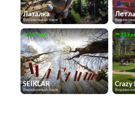
Лазалка
Летла
Веревочный парк
Веревочн
247 км
253 к
SEIKLAR
Crazy
Веревочный парк
Веревочн