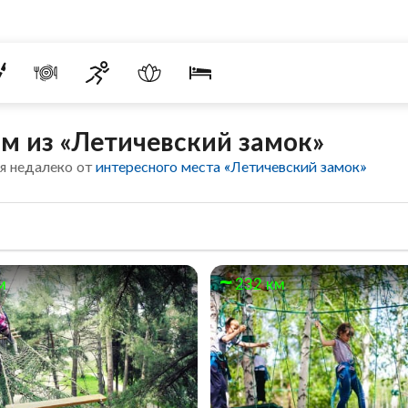
м из «Летичевский замок»
я недалеко от
интересного места «Летичевский замок»
м
232 км