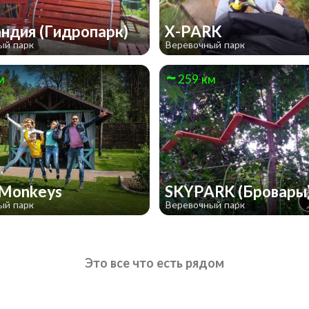
ндия (Гидропарк)
X-PARK
ый парк
Веревочный парк
м
259 км
 Monkeys
SKYPARK (Бровары
ый парк
Веревочный парк
Это все что есть рядом