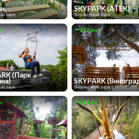
ли
SKYPAPK (АТЕК)
ый парк
Веревочный парк
м
237 км
RK (Парк
ина)
SKYPARK (Виногра
ый парк
Веревочный парк
м
243 км