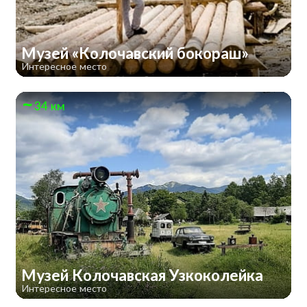
Музей «Колочавский бокораш»
Интересное место
34 км
Музей Колочавская Узкоколейка
Интересное место