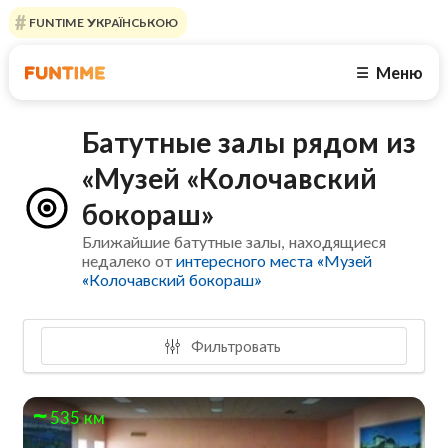
FUNTIME УКРАЇНСЬКОЮ
Меню
☰
Батутные залы рядом из
«Музей «Колочавский
бокораш»
Ближайшие батутные залы, находящиеся
недалеко от
интересного места «Музей
«Колочавский бокораш»
Фильтровать
535 км