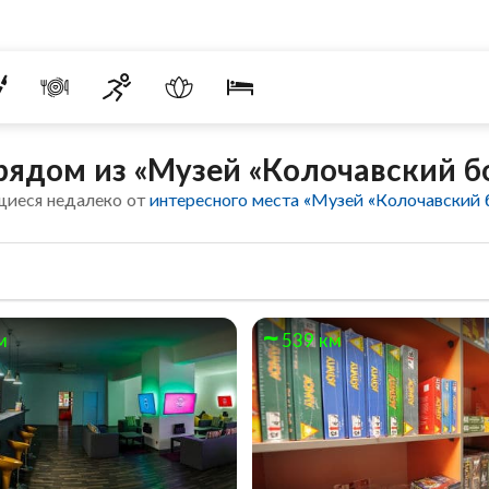
рядом из «Музей «Колочавский 
щиеся недалеко от
интересного места «Музей «Колочавский
м
539 км