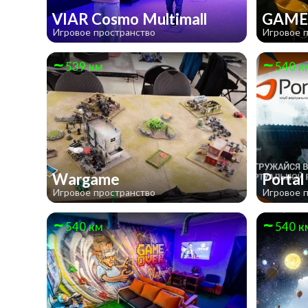
VIAR Cosmo Multimall
GAME
Игровое пространство
Игровое 
539 км
540 к
Wargame
Portal
Игровое пространство
Игровое 
540 км
540 к