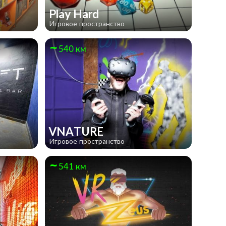
Play Hard
Игровое пространство
540 км
VNATURE
Игровое пространство
541 км