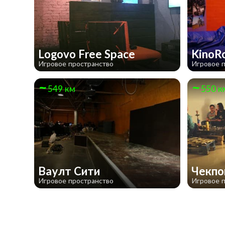
Logovo Free Space
Kino
Игровое пространство
Игровое 
549 км
550 к
Ваулт Сити
Чекп
Игровое пространство
Игровое 