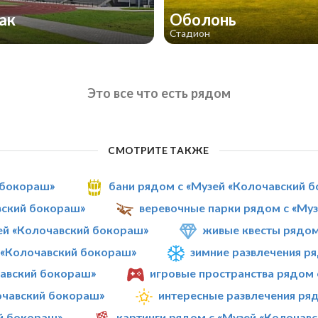
так
Оболонь
Стадион
Это все что есть рядом
СМОТРИТЕ ТАКЖЕ
 бокораш»
бани рядом с «Музей «Колочавский 
вский бокораш»
веревочные парки рядом с «Му
ей «Колочавский бокораш»
живые квесты рядом
 «Колочавский бокораш»
зимние развлечения р
чавский бокораш»
игровые пространства рядом 
очавский бокораш»
интересные развлечения ря
й бокораш»
картинги рядом с «Музей «Колочав