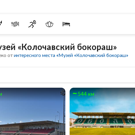
узей «Колочавский бокораш»
еко от
интересного места «Музей «Колочавский бокораш»
м
544 км