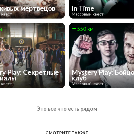
живых мертвецов
In Time
 квест
Массовый квест
м
550 км
ry Play: Секретные
Mystery Play: Бойц
риалы
клуб
 квест
Массовый квест
Это все что есть рядом
СМОТРИТЕ ТАКЖЕ