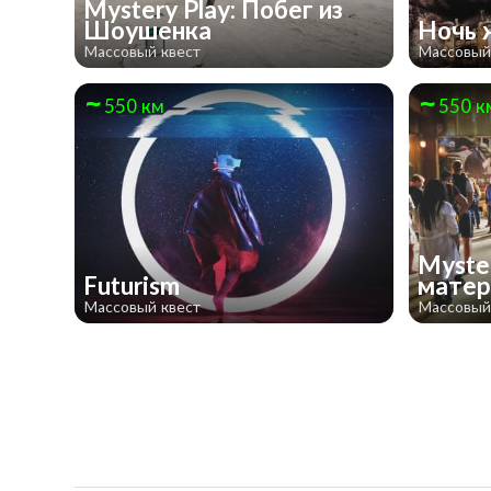
Mystery Play: Побег из
Шоушенка
Ночь 
Массовый квест
Массовый
550 км
550 к
Myste
Futurism
мате
Массовый квест
Массовый