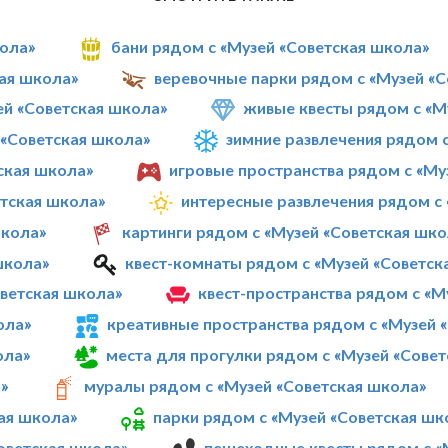
кола»
бани рядом с «Музей «Советская школа»
кая школа»
веревочные парки рядом с «Музей «
й «Советская школа»
живые квесты рядом с «М
«Советская школа»
зимние развлечения рядом 
ская школа»
игровые пространства рядом с «Му
етская школа»
интересные развлечения рядом с
школа»
картинги рядом с «Музей «Советская шко
школа»
квест-комнаты рядом с «Музей «Советск
ветская школа»
квест-пространства рядом с «М
ола»
креативные пространства рядом с «Музей 
ола»
места для прогулки рядом с «Музей «Сове
»
муралы рядом с «Музей «Советская школа»
ая школа»
парки рядом с «Музей «Советская шк
оветская школа»
пешеходные квесты рядом с «