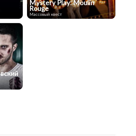
Mystery Play: Moulin
Rouge
Массовый квест
овский