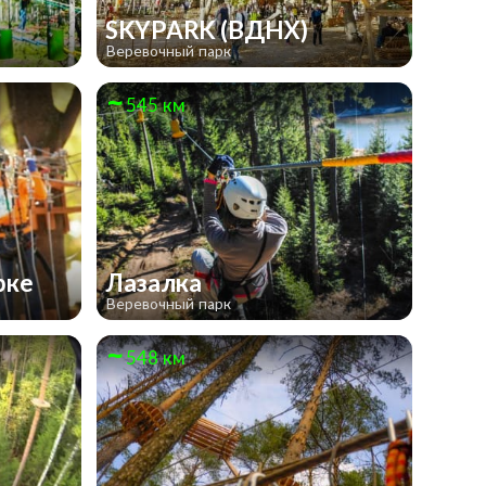
SKYPARK (ВДНХ)
Веревочный парк
545 км
рке
Лазалка
Веревочный парк
548 км