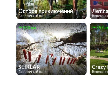
Остров приключений
Летла
Веревочный парк
Веревочн
550 км
557 к
SEIKLAR
Crazy
Веревочный парк
Веревочн