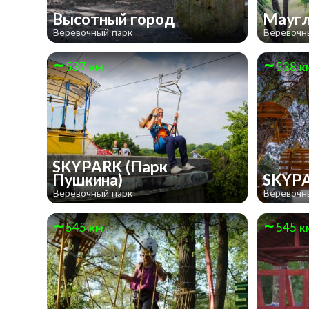
Высотный город
Мауг
Веревочный парк
Веревочн
537 км
538 к
SKYPARK (Парк
Пушкина)
SKYPA
Веревочный парк
Веревочн
545 км
545 к