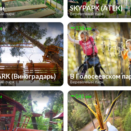
ли
SKYPAPK (АТЕК)
ый парк
Веревочный парк
м
538 км
RK (Виноградарь)
В Голосеевском па
ый парк
Веревочный парк
м
545 км