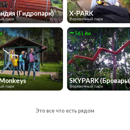
ндия (Гидропарк)
X-PARK
ый парк
Веревочный парк
м
561 км
 Monkeys
SKYPARK (Бровары
ый парк
Веревочный парк
Это все что есть рядом