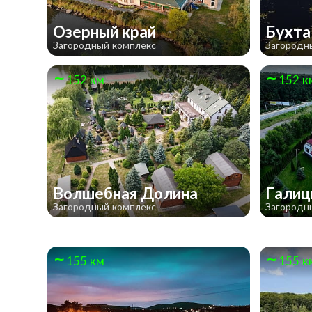
Озерный край
Бухта
Загородный комплекс
Загородн
152 км
152 к
Волшебная Долина
Галиц
Загородный комплекс
Загородн
155 км
155 к