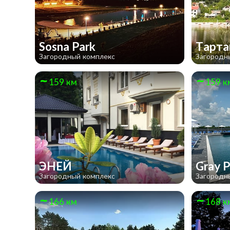
Sosna Park
Тарта
Загородный комплекс
Загородн
159 км
159 к
ЭНЕЙ
Gray P
Загородный комплекс
Загородн
166 км
168 к