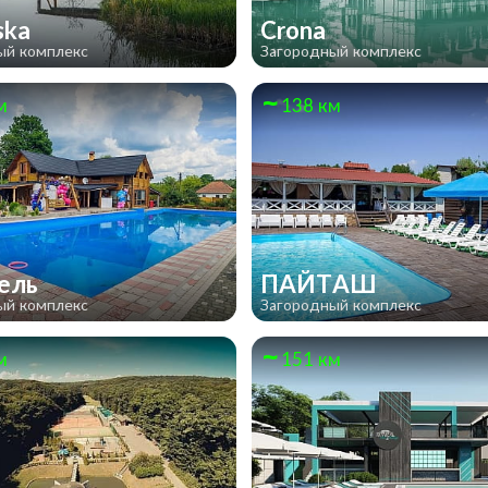
lska
Crona
ый комплекс
Загородный комплекс
м
138 км
тель
ПАЙТАШ
ый комплекс
Загородный комплекс
м
151 км