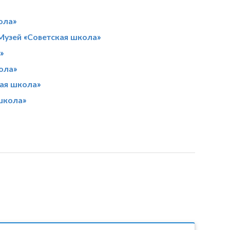
ола»
Музей «Советская школа»
»
ола»
кая школа»
школа»