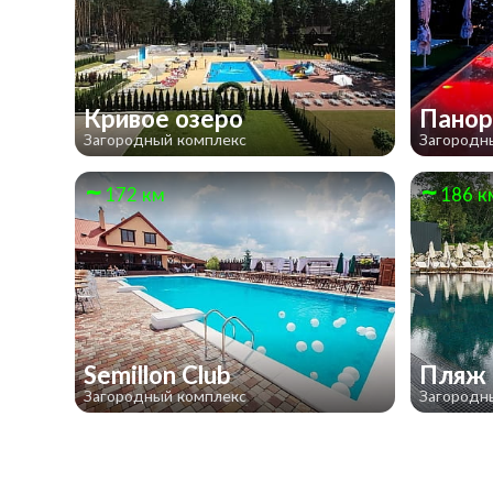
Кривое озеро
Панор
Загородный комплекс
Загородн
172 км
186 к
Semillon Club
Пляж
Загородный комплекс
Загородн