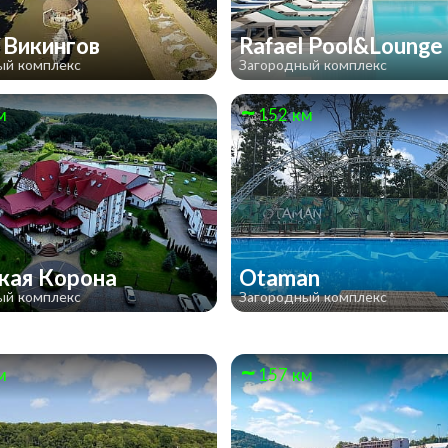
 Викингов
Rafael Pool&Lounge
ый комплекс
Загородный комплекс
м
152 км
кая Корона
Otaman
ый комплекс
Загородный комплекс
м
157 км