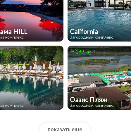
ама HILL
California
ый комплекс
Загородный комплекс
м
189 км
Оазис Пляж
ый комплекс
Загородный комплекс
показать еще