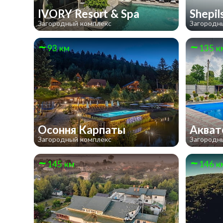
IVORY Resort & Spa
Shepi
Загородный комплекс
Загородн
93 км
135 к
Осоння Карпаты
Аква
Загородный комплекс
Загородн
145 км
146 к