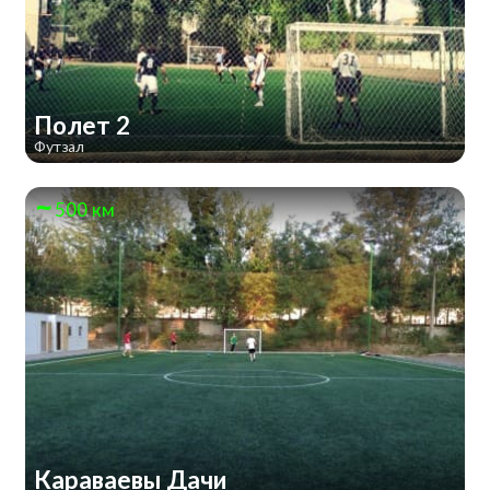
Полет 2
Футзал
500 км
Караваевы Дачи