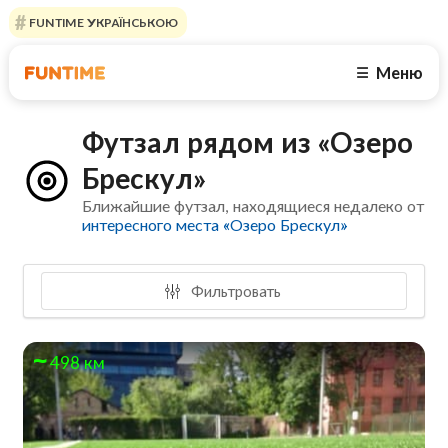
FUNTIME УКРАЇНСЬКОЮ
Меню
☰
Футзал рядом из «Озеро
Брескул»
Ближайшие футзал, находящиеся недалеко от
интересного места «Озеро Брескул»
Фильтровать
498 км