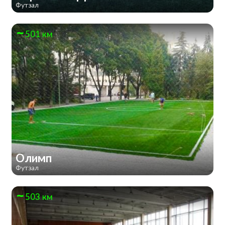
Футзал
501 км
Олимп
Футзал
503 км