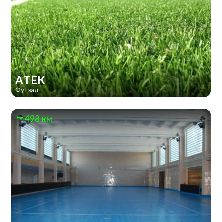
АТЕК
Футзал
498 км