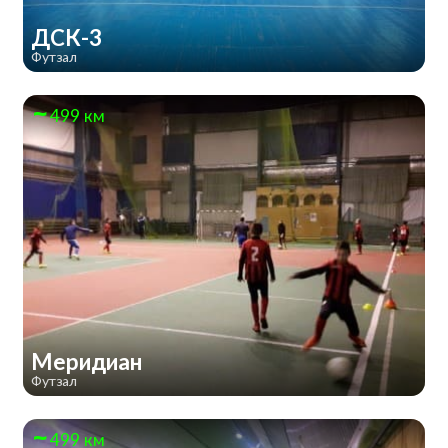
ДСК-3
Футзал
499 км
Меридиан
Футзал
499 км