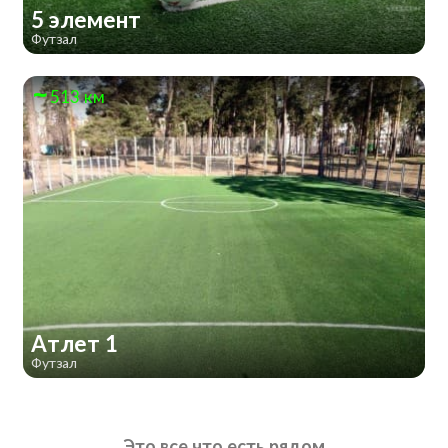
5 элемент
Футзал
513 км
Атлет 1
Футзал
Это все что есть рядом