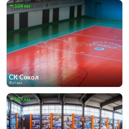
504 км
СК Сокол
Футзал
507 км