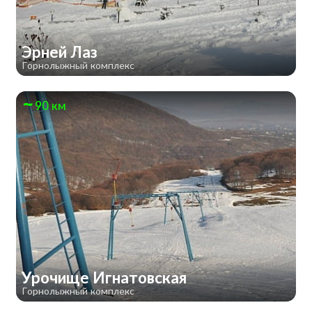
Эрней Лаз
Горнолыжный комплекс
90 км
Урочище Игнатовская
Горнолыжный комплекс