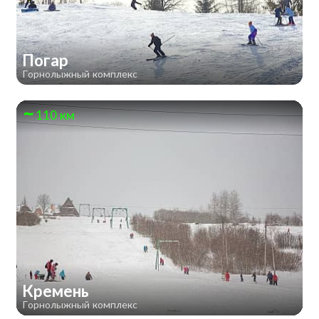
Погар
Горнолыжный комплекс
110 км
Кремень
Горнолыжный комплекс