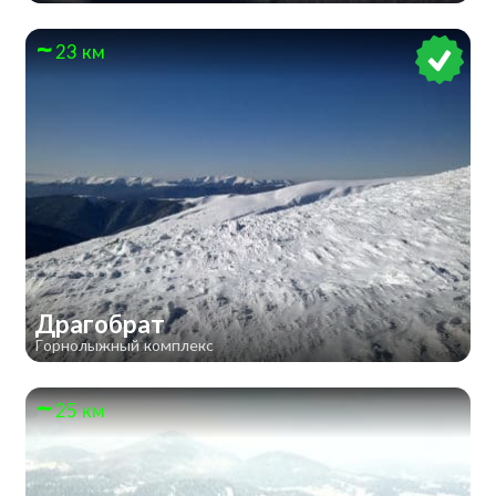
23 км
Драгобрат
Горнолыжный комплекс
25 км