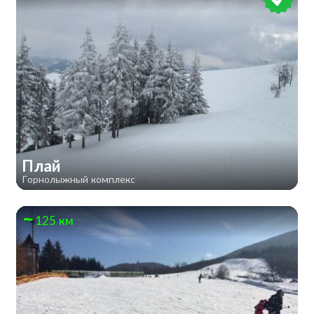
Плай
Горнолыжный комплекс
125 км