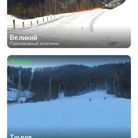
Великий
Горнолыжный комплекс
46 км
Тюдов