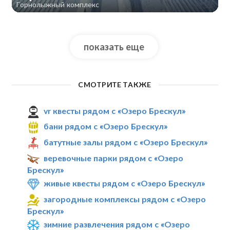
Горнолыжный комплекс
показать еще
СМОТРИТЕ ТАКЖЕ
vr квесты рядом с «Озеро Брескул»
бани рядом с «Озеро Брескул»
батутные залы рядом с «Озеро Брескул»
веревочные парки рядом с «Озеро
Брескул»
живые квесты рядом с «Озеро Брескул»
загородные комплексы рядом с «Озеро
Брескул»
зимние развлечения рядом с «Озеро