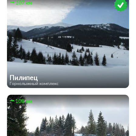
107 км
Пилипец
Горнолыжный комплекс
108 км