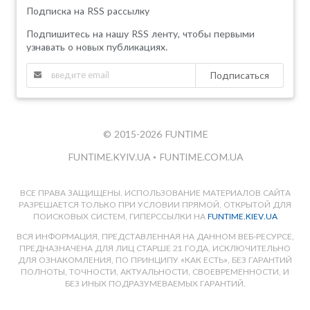
Подписка на RSS рассылку
Подпишитесь на нашу RSS ленту, чтобы первыми
узнавать о новых публикациях.
Подписаться
© 2015-2026 FUNTIME
FUNTIME.KYIV.UA
•
FUNTIME.COM.UA
ВСЕ ПРАВА ЗАЩИЩЕНЫ. ИСПОЛЬЗОВАНИЕ МАТЕРИАЛОВ САЙТА
РАЗРЕШАЕТСЯ ТОЛЬКО ПРИ УСЛОВИИ ПРЯМОЙ, ОТКРЫТОЙ ДЛЯ
ПОИСКОВЫХ СИСТЕМ, ГИПЕРССЫЛКИ НА
FUNTIME.KIEV.UA
ВСЯ ИНФОРМАЦИЯ, ПРЕДСТАВЛЕННАЯ НА ДАННОМ ВЕБ-РЕСУРСЕ,
ПРЕДНАЗНАЧЕНА ДЛЯ ЛИЦ СТАРШЕ 21 ГОДА, ИСКЛЮЧИТЕЛЬНО
ДЛЯ ОЗНАКОМЛЕНИЯ, ПО ПРИНЦИПУ «КАК ЕСТЬ», БЕЗ ГАРАНТИЙ
ПОЛНОТЫ, ТОЧНОСТИ, АКТУАЛЬНОСТИ, СВОЕВРЕМЕННОСТИ, И
БЕЗ ИНЫХ ПОДРАЗУМЕВАЕМЫХ ГАРАНТИЙ.