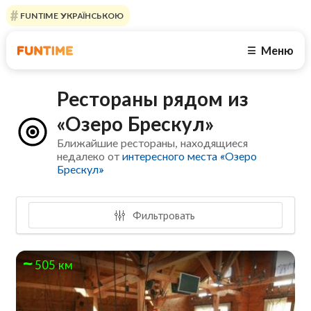
FUNTIME УКРАЇНСЬКОЮ
Меню
☰
Рестораны рядом из
«Озеро Брескул»
Ближайшие рестораны, находящиеся
недалеко от
интересного места «Озеро
Брескул»
Фильтровать
505 км