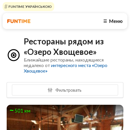
FUNTIME УКРАЇНСЬКОЮ
Меню
☰
Рестораны рядом из
«Озеро Хвощевое»
Ближайшие рестораны, находящиеся
недалеко от
интересного места «Озеро
Хвощевое»
Фильтровать
501 км