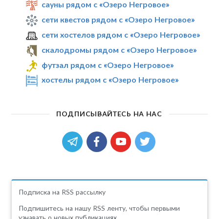
сауны рядом с «Озеро Негровое»
сети квестов рядом с «Озеро Негровое»
сети хостелов рядом с «Озеро Негровое»
скалодромы рядом с «Озеро Негровое»
футзал рядом с «Озеро Негровое»
хостелы рядом с «Озеро Негровое»
ПОДПИСЫВАЙТЕСЬ НА НАС
Подписка на RSS рассылку
Подпишитесь на нашу RSS ленту, чтобы первыми
узнавать о новых публикациях.