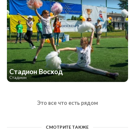
Стадион Восход
Стадион
Это все что есть рядом
СМОТРИТЕ ТАКЖЕ