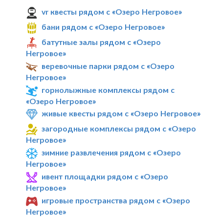
vr квесты рядом с «Озеро Негровое»
бани рядом с «Озеро Негровое»
батутные залы рядом с «Озеро
Негровое»
веревочные парки рядом с «Озеро
Негровое»
горнолыжные комплексы рядом с
«Озеро Негровое»
живые квесты рядом с «Озеро Негровое»
загородные комплексы рядом с «Озеро
Негровое»
зимние развлечения рядом с «Озеро
Негровое»
ивент площадки рядом с «Озеро
Негровое»
игровые пространства рядом с «Озеро
Негровое»