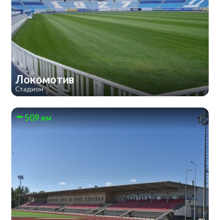
Локомотив
Стадион
509 км