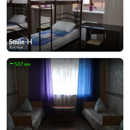
Smile-H
Хостел
507 км