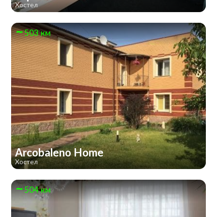
Хостел
503 км
Arcobaleno Home
Хостел
504 км