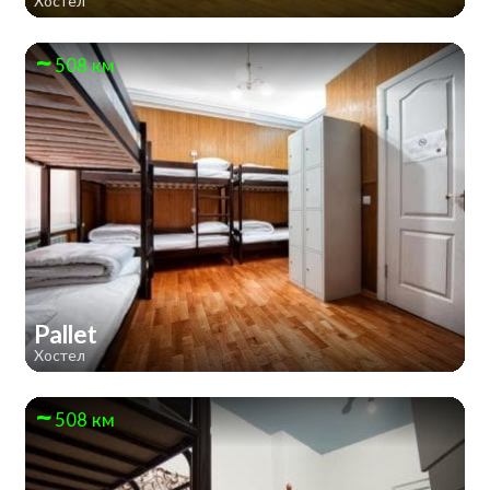
Хостел
508 км
Pallet
Хостел
508 км