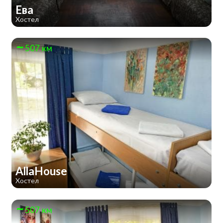
Ева
Хостел
507 км
AllaHouse
Хостел
507 км