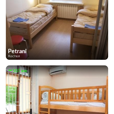
Petrani
Хостел
507 км