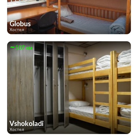
Globus
Хостел
507 км
Vshokoladi
Хостел