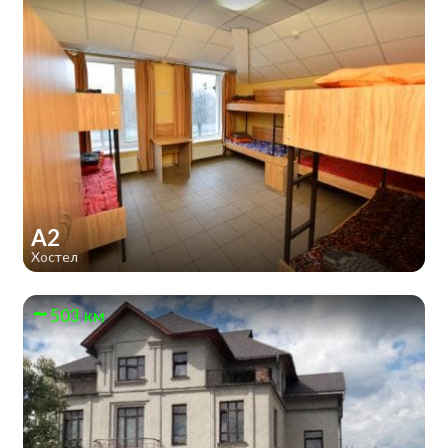
А2
Хостел
503 км