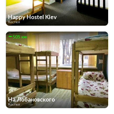
Happy Hostel Kiev
Хостел
505 км
На Лобановского
Хостел