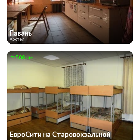
Гавань
Хостел
508 км
ЕвроСити на Старовокзальной