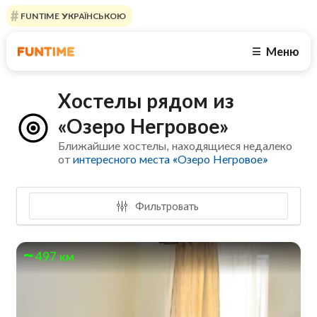
FUNTIME УКРАЇНСЬКОЮ
Меню
☰
Хостелы рядом из
«Озеро Негровое»
Ближайшие хостелы, находящиеся недалеко
от
интересного места «Озеро Негровое»
Фильтровать
497 км