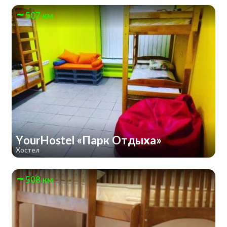
507 км
YourHostel «Парк Отдыха»
Хостел
508 км