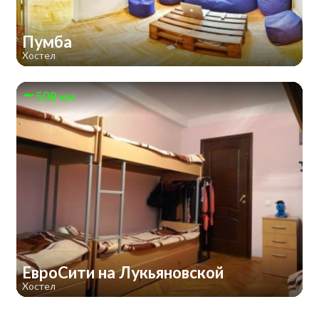
Пумба
Хостел
508 км
ЕвроСити на Лукьяновской
Хостел