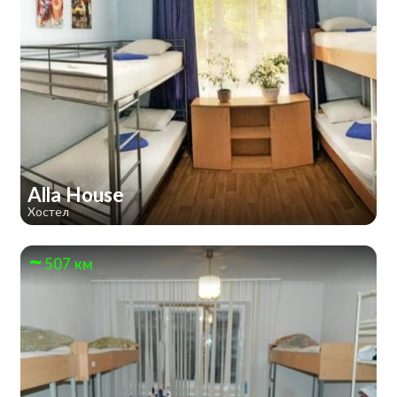
Alla House
Хостел
507 км