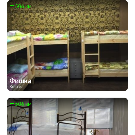
506 км
Фишка
Хостел
506 км