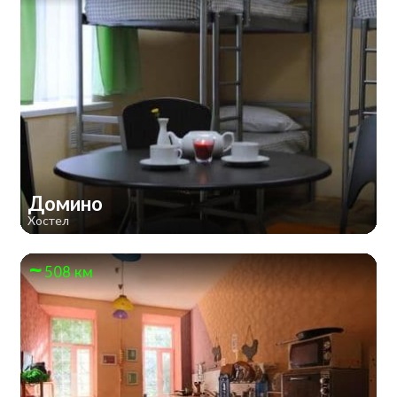
Домино
Хостел
508 км