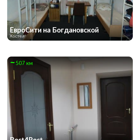
ЕвроСити на Богдановской
Хостел
507 км
Best4Rest