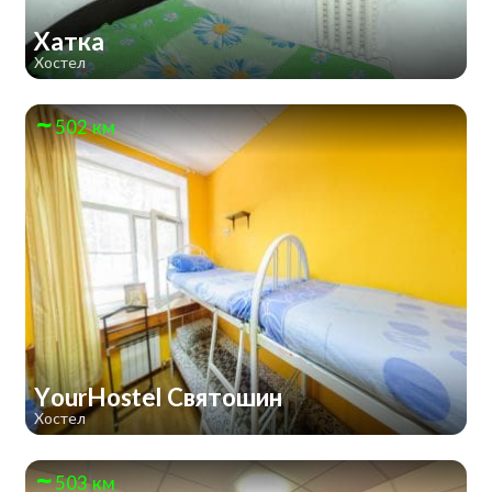
Хатка
Хостел
502 км
YourHostel Святошин
Хостел
503 км