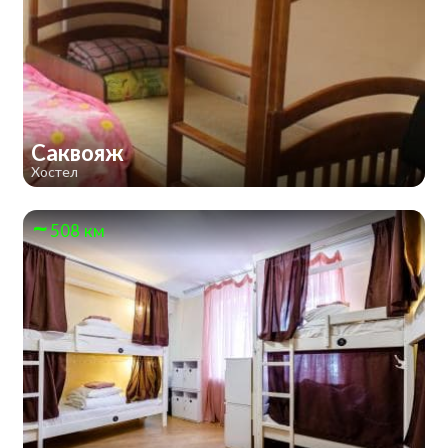
Саквояж
Хостел
508 км