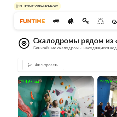
FUNTIME УКРАЇНСЬКОЮ
Скалодромы рядом из 
Ближайшие скалодромы, находящиеся нед
Фильтровать
497 км
499 к