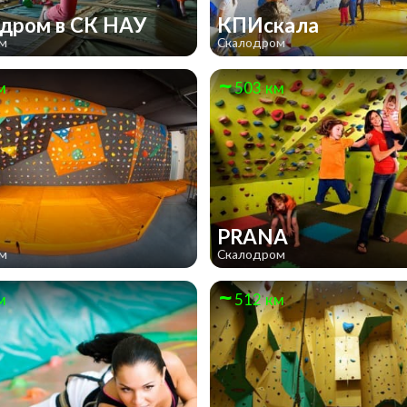
дром в СК НАУ
КПИскала
ом
Скалодром
м
503 км
PRANA
ом
Скалодром
м
512 км