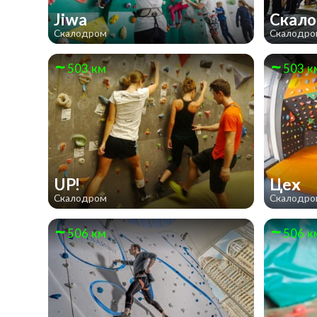
Jiwa
Скало
Скалодром
Скалодр
503 км
503 к
UP!
Цех
Скалодром
Скалодр
506 км
506 к