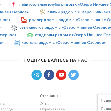
»
пейнтбольные клубы рядом с «Озеро Нижнее 
жнее Озерное»
пляжи рядом с «Озеро Нижнее 
рное»
роллердромы рядом с «Озеро Нижнее О
»
сети квестов рядом с «Озеро Нижнее Озерное
Озерное»
стадионы рядом с «Озеро Нижнее Озе
е»
хостелы рядом с «Озеро Нижнее Озерное»
ПОДПИСЫВАЙТЕСЬ НА НАС
Страницы
Подпи
ать
О нас
Подпи
в городе
Обратная связь