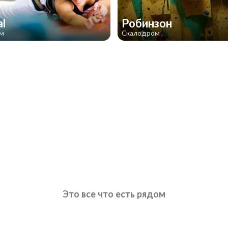
al
Робинзон
ом
Скалодром
Это все что есть рядом