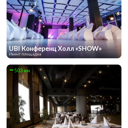
UBI Конференц Холл «SHOW»
Ивент площадка
503 км