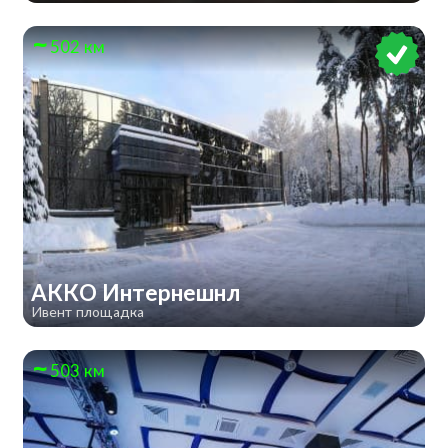
502 км
АККО Интернешнл
Ивент площадка
503 км