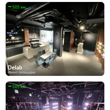
505 км
Delab
Ивент площадка
505 км