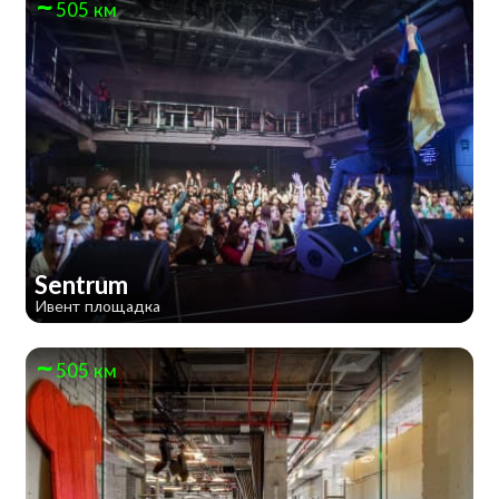
505 км
Sentrum
Ивент площадка
505 км