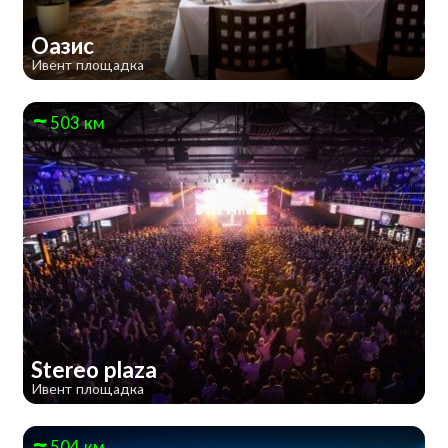
Оазис
Ивент площадка
503 км
Stereo plaza
Ивент площадка
504 км