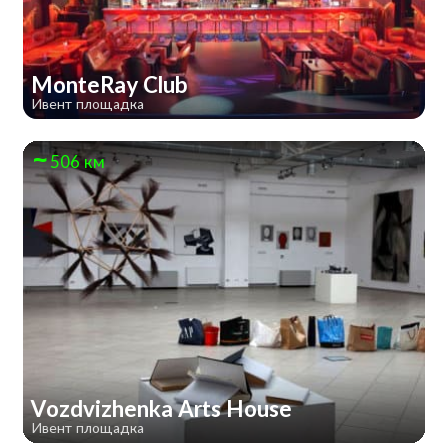
MonteRay Club
Ивент площадка
506 км
Vozdvizhenka Arts House
Ивент площадка