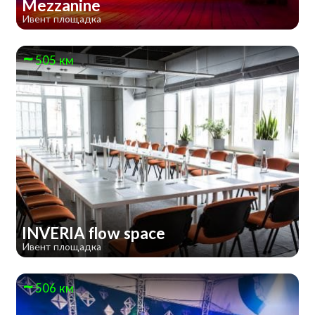
Mezzanine
Ивент площадка
505 км
INVERIA flow space
Ивент площадка
506 км