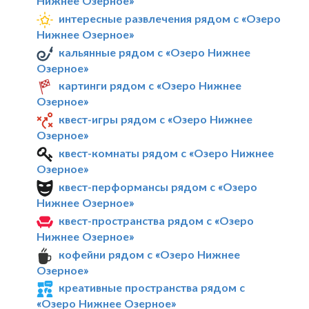
Нижнее Озерное»
интересные развлечения рядом с «Озеро
Нижнее Озерное»
кальянные рядом с «Озеро Нижнее
Озерное»
картинги рядом с «Озеро Нижнее
Озерное»
квест-игры рядом с «Озеро Нижнее
Озерное»
квест-комнаты рядом с «Озеро Нижнее
Озерное»
квест-перформансы рядом с «Озеро
Нижнее Озерное»
квест-пространства рядом с «Озеро
Нижнее Озерное»
кофейни рядом с «Озеро Нижнее
Озерное»
креативные пространства рядом с
«Озеро Нижнее Озерное»