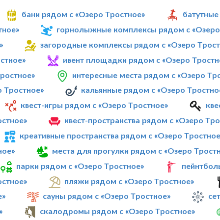
бани рядом с «Озеро Тростное»
батутные
тное»
горнолыжные комплексы рядом с «Озеро
»
загородные комплексы рядом с «Озеро Трост
остное»
ивент площадки рядом с «Озеро Тростн
Тростное»
интересные места рядом с «Озеро Тр
о Тростное»
кальянные рядом с «Озеро Тростно
квест-игры рядом с «Озеро Тростное»
кве
остное»
квест-пространства рядом с «Озеро Тр
креативные пространства рядом с «Озеро Тростное
ное»
места для прогулки рядом с «Озеро Трост
парки рядом с «Озеро Тростное»
пейнтбол
остное»
пляжи рядом с «Озеро Тростное»
е»
сауны рядом с «Озеро Тростное»
се
»
скалодромы рядом с «Озеро Тростное»