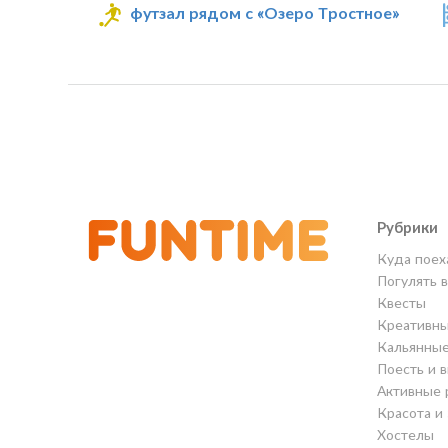
футзал рядом с «Озеро Тростное»
Рубрики
Куда поех
Погулять 
Квесты
Креативны
Кальянны
Поесть и 
Активные 
Красота и
Хостелы