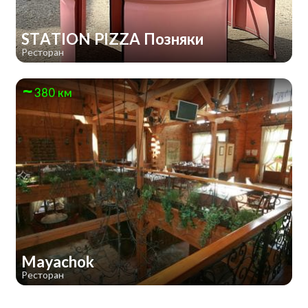
STATION PIZZA Позняки
Ресторан
380 км
Mayachok
Ресторан