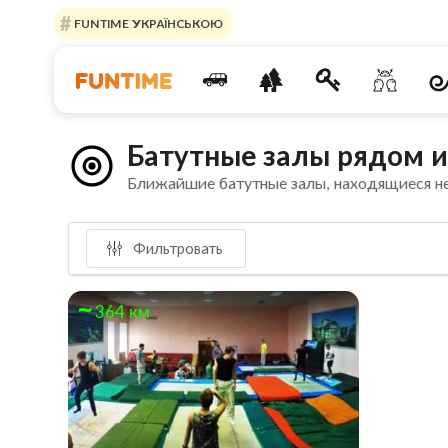
FUNTIME УКРАЇНСЬКОЮ
Батутные залы рядом и
Ближайшие батутные залы, находящиеся н
Фильтровать
364 км