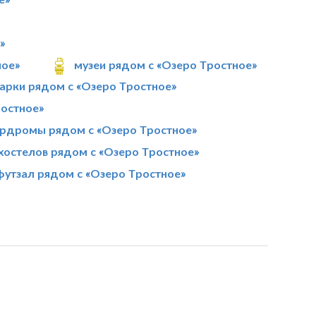
»
ное»
музеи рядом с «Озеро Тростное»
арки рядом с «Озеро Тростное»
ростное»
рдромы рядом с «Озеро Тростное»
 хостелов рядом с «Озеро Тростное»
футзал рядом с «Озеро Тростное»