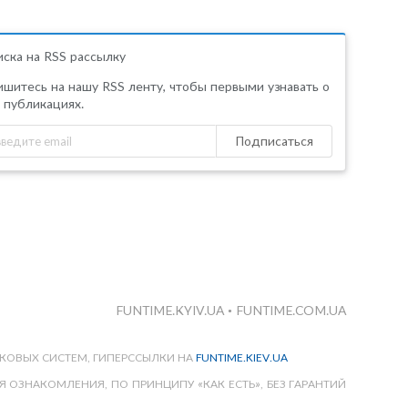
ска на RSS рассылку
шитесь на нашу RSS ленту, чтобы первыми узнавать о
 публикациях.
Подписаться
FUNTIME.KYIV.UA
•
FUNTIME.COM.UA
КОВЫХ СИСТЕМ, ГИПЕРССЫЛКИ НА
FUNTIME.KIEV.UA
 ОЗНАКОМЛЕНИЯ, ПО ПРИНЦИПУ «КАК ЕСТЬ», БЕЗ ГАРАНТИЙ