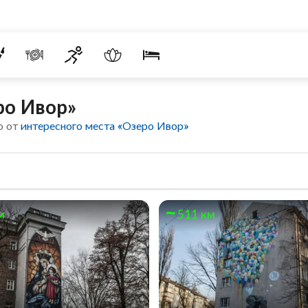
ро Ивор»
о от
интересного места «Озеро Ивор»
м
511 км