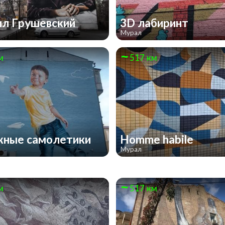
л Грушевский
3D лабиринт
Мурал
м
517 км
ные самолетики
Homme habile
Мурал
м
517 км