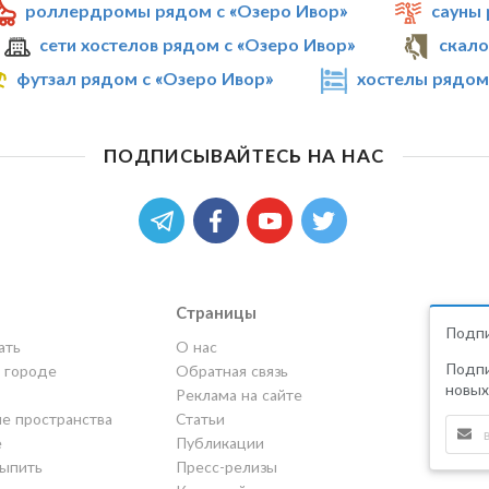
роллердромы рядом с «Озеро Ивор»
сауны 
сети хостелов рядом с «Озеро Ивор»
скало
футзал рядом с «Озеро Ивор»
хостелы рядом
ПОДПИСЫВАЙТЕСЬ НА НАС
Страницы
Подпи
ать
О нас
Подпи
в городе
Обратная связь
новых
Реклама на сайте
е пространства
Статьи
е
Публикации
выпить
Пресс-релизы