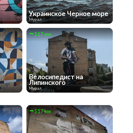
Украинское Черное море
Мурал
517 км
Велосипедист на
Липинского
Мурал
517 км