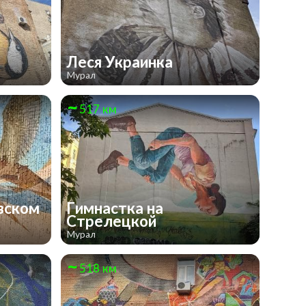
Леся Украинка
Мурал
517 км
вском
Гимнастка на
Стрелецкой
Мурал
518 км