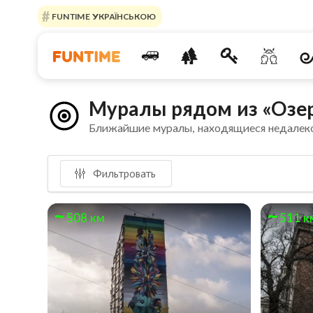
FUNTIME УКРАЇНСЬКОЮ
Муралы рядом из «Озе
Ближайшие муралы, находящиеся недалек
Фильтровать
508 км
511 к