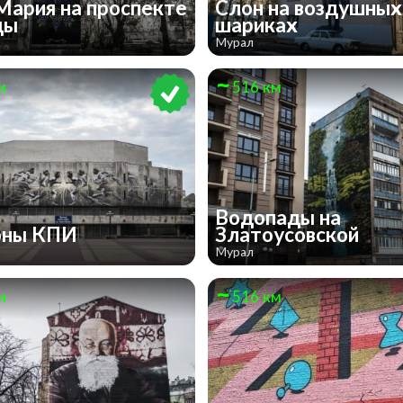
Мария на проспекте
Слон на воздушных
ды
шариках
Мурал
м
516 км
Водопады на
оны КПИ
Златоусовской
Мурал
м
516 км