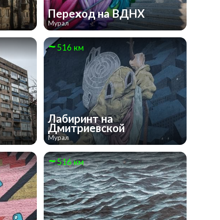
Переход на ВДНХ
Мурал
516 км
Лабиринт на
Дмитриевской
Мурал
516 км