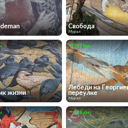
ademan
Свобода
Мурал
м
517 км
Лебеди на Георгие
ик жизни
переулке
Мурал
м
518 км