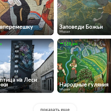
 вперемешку
Заповеди Божьи
Мурал
м
518 км
 птица на Леси
нки
Народные гуляния
Мурал
показать еще