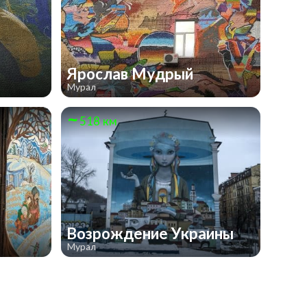
Ярослав Мудрый
Мурал
518 км
Возрождение Украины
Мурал