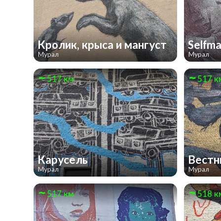
Кролик, крыса и мангуст
Selfm
Мурал
Мурал
517 км
517 к
Карусель
Вестн
Мурал
Мурал
517 км
518 к