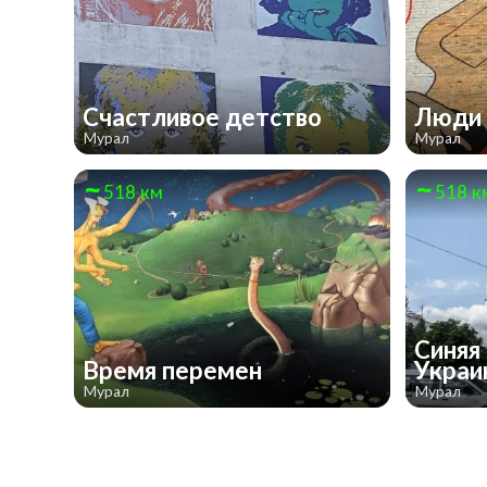
Счастливое детство
Люди
Мурал
Мурал
518 км
518 к
Синяя
Время перемен
Украи
Мурал
Мурал