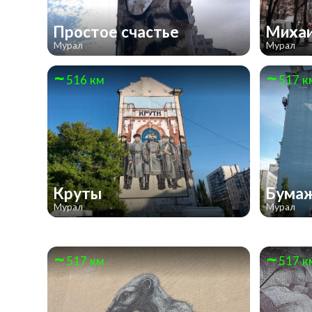
Простое счастье
Михаи
Мурал
Мурал
516 км
517 к
Круты
Бумаж
Мурал
Мурал
517 км
517 к