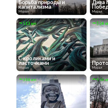
Борьба природы и
Дива 
капитализма
Побе
Мурал
Мурал
513 км
514 к
С кроликами и
ласточками
Прот
Мурал
Мурал
516 км
516 к