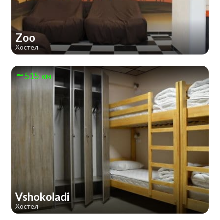
Zoo
Хостел
515 км
Vshokoladi
Хостел