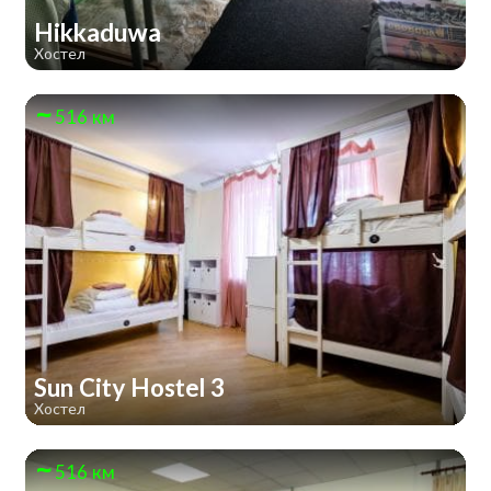
Hikkaduwa
Хостел
516 км
Sun City Hostel 3
Хостел
516 км