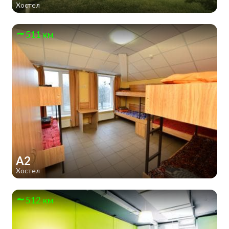
Хостел
511 км
А2
Хостел
512 км