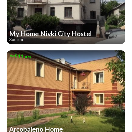
My Home Nivki City Hostel
Хостел
511 км
Arcobaleno Home