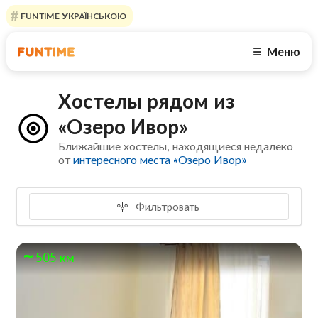
FUNTIME УКРАЇНСЬКОЮ
Меню
☰
Хостелы рядом из
«Озеро Ивор»
Ближайшие хостелы, находящиеся недалеко
от
интересного места «Озеро Ивор»
Фильтровать
505 км