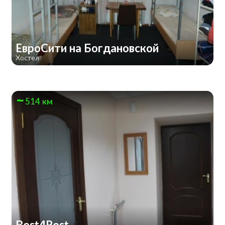
ЕвроСити на Богдановской
Хостел
514 км
Best4Rest