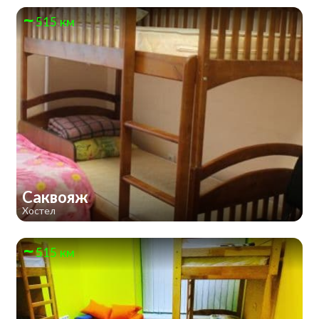
515 км
Саквояж
Хостел
515 км