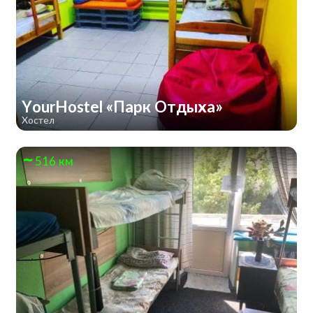
YourHostel «Парк Отдыха»
Хостел
516 км