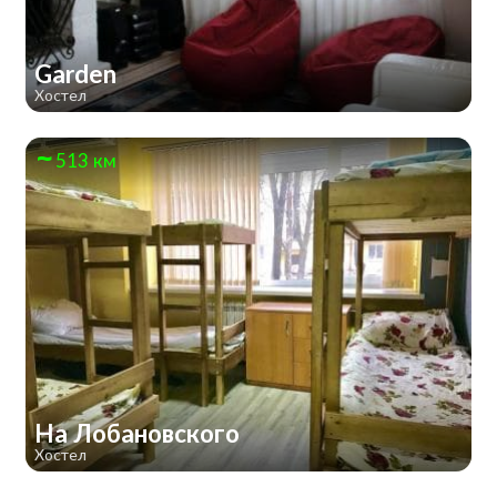
Garden
Хостел
513 км
На Лобановского
Хостел