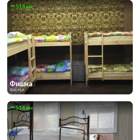
513 км
Фишка
Хостел
514 км