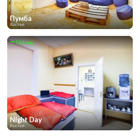
Пумба
Хостел
516 км
Night Day
Хостел