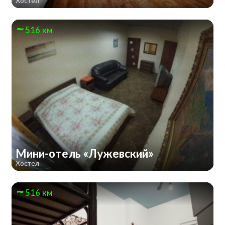
Хостел
516 км
Мини-отель «Лужевский»
Хостел
516 км