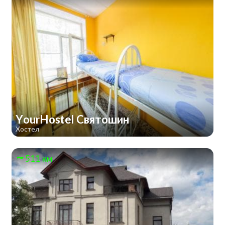
YourHostel Святошин
Хостел
511 км