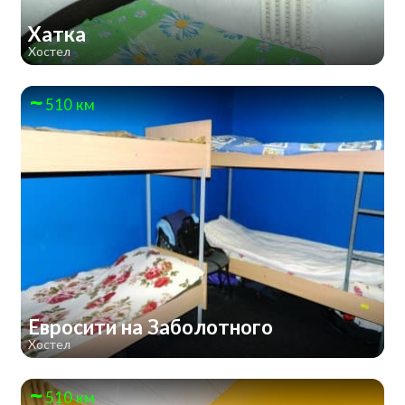
Хатка
Хостел
510 км
Евросити на Заболотного
Хостел
510 км