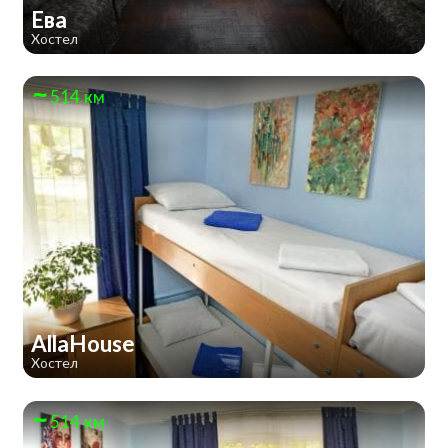
Ева
Хостел
514 км
AllaHouse
Хостел
514 км