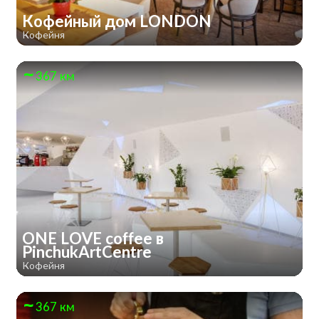
Кофейный дом LONDON
Кофейня
367 км
ONE LOVE coffee в
PinchukArtCentre
Кофейня
367 км