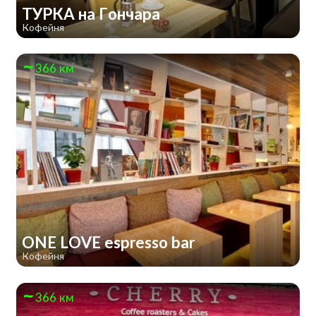
ТУРКА на Гончара
Кофейня
366 км
ONE LOVE espresso bar
Кофейня
366 км