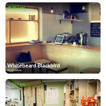
367 км
Whitebeard Blackbird
Кофейня
367 км