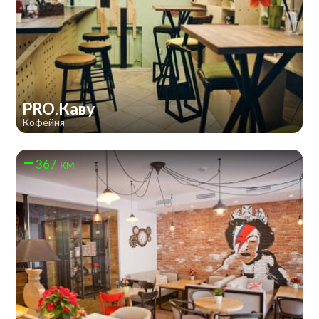
PRO.Каву
Кофейня
367 км