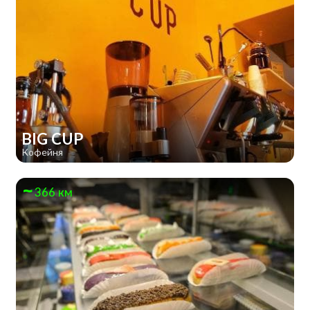
BIG CUP
Кофейня
366 км