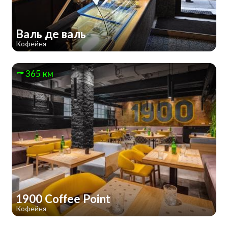
Валь де валь
Кофейня
365 км
1900 Coffee Point
Кофейня