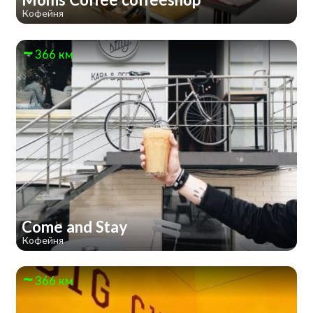
Кофейня
366 км
Come and Stay
Кофейня
366 км