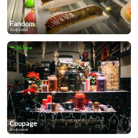
Fandom
Кофейня
367 км
Coupage
Кофейня