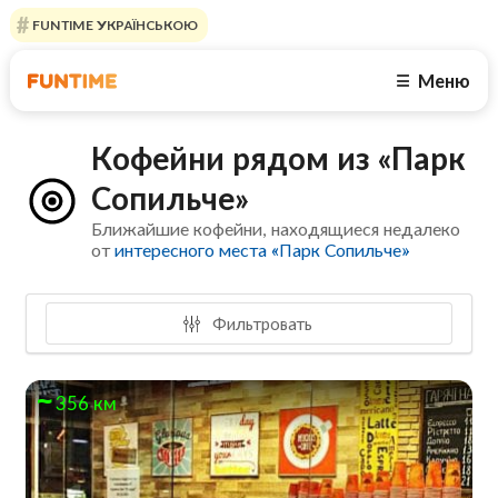
FUNTIME УКРАЇНСЬКОЮ
Меню
☰
Кофейни рядом из «Парк
Сопильче»
Ближайшие кофейни, находящиеся недалеко
от
интересного места «Парк Сопильче»
Фильтровать
356 км