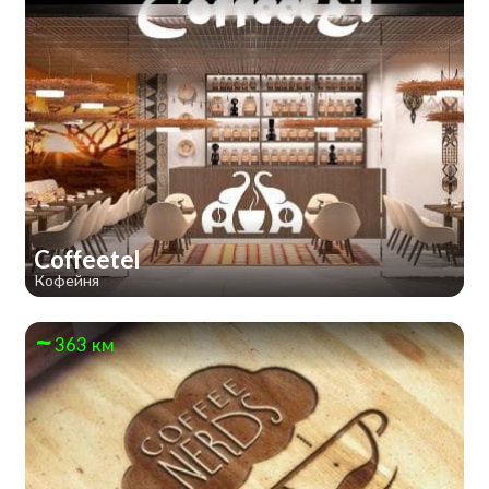
Coffeetel
Кофейня
363 км