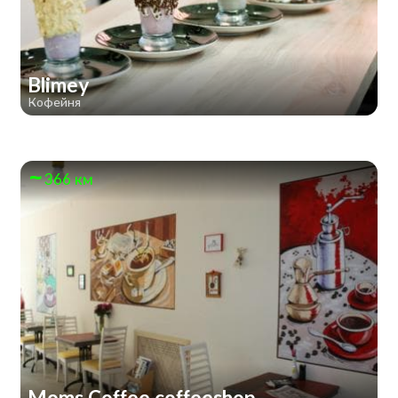
Blimey
Кофейня
366 км
Moms Coffee coffeeshop