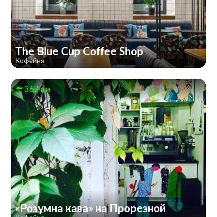
The Blue Cup Coffee Shop
Кофейня
367 км
«Розумна кава» на Прорезной