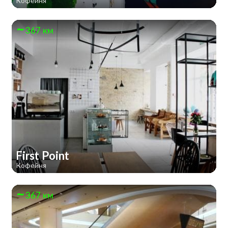
Кофейня
367 км
First Point
Кофейня
367 км