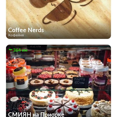
Coffee Nerds
Кофейня
364 км
СМИЯН на Приорке