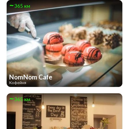
365 км
NomNom Cafe
Кофейня
365 км