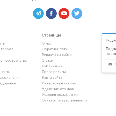
Страницы
Подпи
ать
О нас
Подпи
в городе
Обратная связь
новых
Реклама на сайте
е пространства
Статьи
е
Публикации
выпить
Пресс-релизы
развлечения
Карта сайта
 здоровье
Интересные ссылки
Удаление отзывов
Условия пользования
Отказ от ответственности