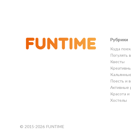
Рубрики
Куда поех
Погулять 
Квесты
Креативны
Кальянны
Поесть и 
Активные 
Красота и
Хостелы
© 2015-2026 FUNTIME