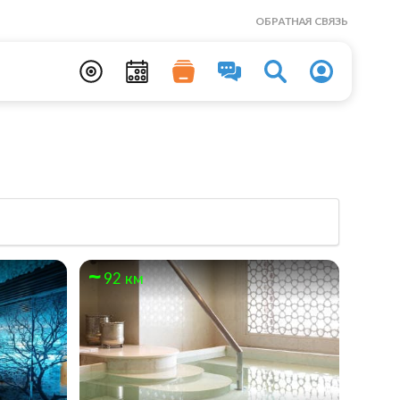
ОБРАТНАЯ СВЯЗЬ
92 км