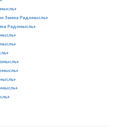
омысль»
арк Замка Радомысль»
амка Радомысль»
омысль»
омысль»
сль»
домысль»
домысль»
мысль»
домысль»
сль»