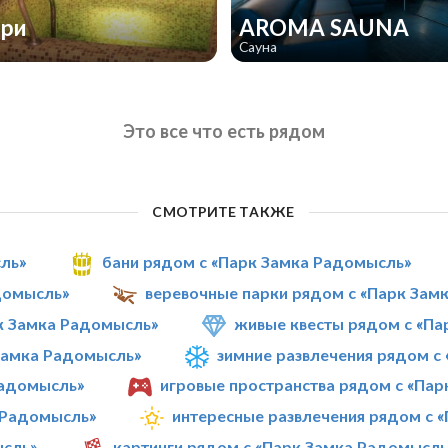
бри
AROMA SAUNA
Сауна
Это все что есть рядом
СМОТРИТЕ ТАКЖЕ
сль»
бани рядом с «Парк Замка Радомысль»
домысль»
веревочные парки рядом с «Парк Зам
к Замка Радомысль»
живые квесты рядом с «Па
Замка Радомысль»
зимние развлечения рядом с
Радомысль»
игровые пространства рядом с «Па
 Радомысль»
интересные развлечения рядом с 
ысль»
картинги рядом с «Парк Замка Радомысль