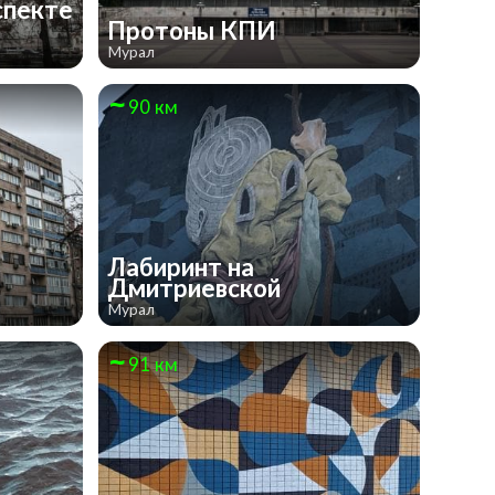
спекте
Протоны КПИ
Мурал
90 км
Лабиринт на
Дмитриевской
Мурал
91 км