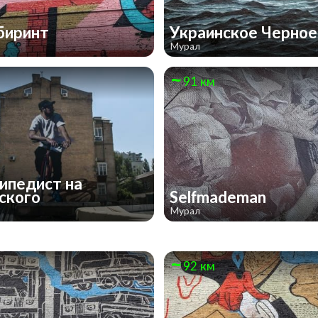
биринт
Украинское Черно
Мурал
91 км
ипедист на
ского
Selfmademan
Мурал
92 км