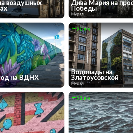
на воздушных
Дива Мария на про
ках
Победы
Мурал
90 км
Водопады на
ход на ВДНХ
Златоусовской
Мурал
91 км