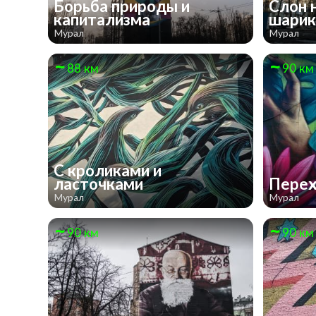
Борьба природы и
Слон 
капитализма
шари
Мурал
Мурал
88 км
90 км
С кроликами и
ласточками
Пере
Мурал
Мурал
90 км
90 км