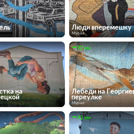
сель
Люди вперемешку
Мурал
92 км
стка на
Лебеди на Георгие
лецкой
переулке
Мурал
92 км