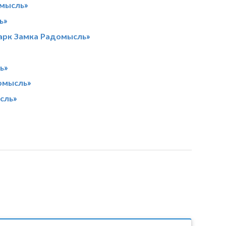
омысль»
ь»
арк Замка Радомысль»
ь»
домысль»
сль»