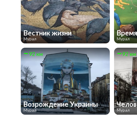
Вестник жизни
Время
Мурал
Мурал
92 км
92 км
Возрождение Украины
Челов
Мурал
Мурал