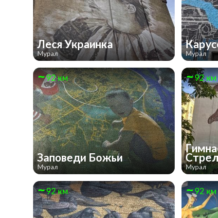
Леся Украинка
Кару
Мурал
Мурал
92 км
92 км
Гимна
Заповеди Божьи
Стре
Мурал
Мурал
92 км
92 км