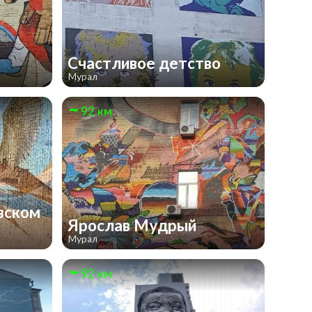
Счастливое детство
Мурал
92 км
вском
Ярослав Мудрый
Мурал
92 км