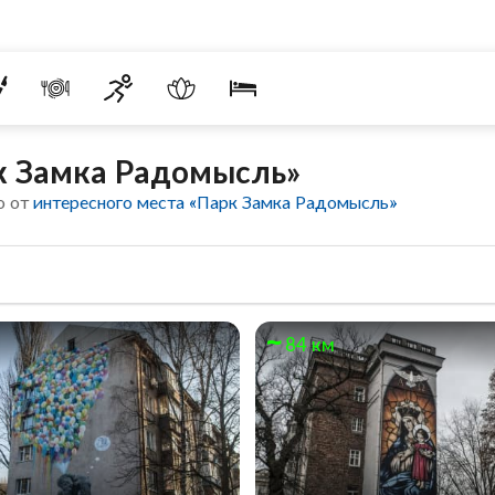
к Замка Радомысль»
о от
интересного места «Парк Замка Радомысль»
84 км