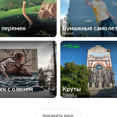
 перемен
Бумажные самоле
Мурал
93 км
ек с оленем
Круты
Мурал
показать еще