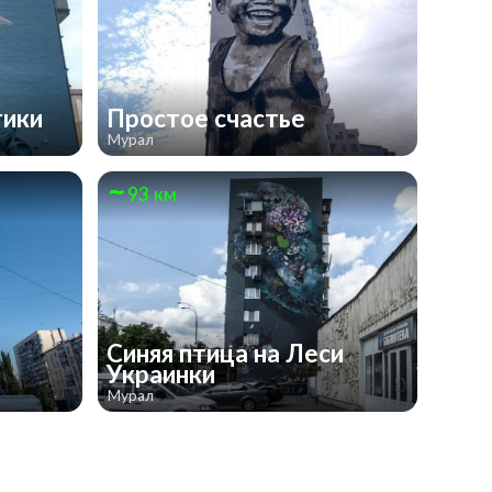
тики
Простое счастье
Мурал
93 км
Синяя птица на Леси
Украинки
Мурал