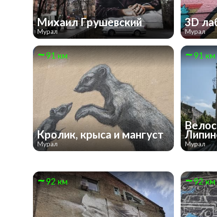
Михаил Грушевский
3D ла
Мурал
Мурал
91 км
91 км
Велос
Кролик, крыса и мангуст
Липин
Мурал
Мурал
92 км
92 км