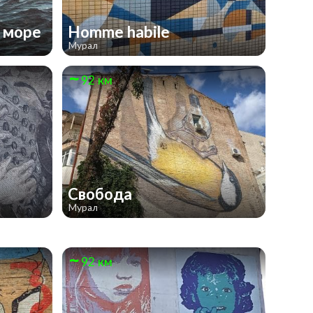
е море
Homme habile
Мурал
92 км
Свобода
Мурал
92 км