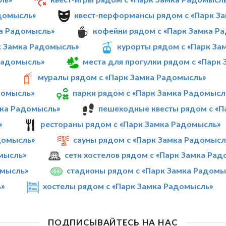
адомысль»
квест-перформансы рядом с «Парк З
ка Радомысль»
кофейни рядом с «Парк Замка Р
к Замка Радомысль»
курорты рядом с «Парк За
Радомысль»
места для прогулки рядом с «Парк
муралы рядом с «Парк Замка Радомысль»
домысль»
парки рядом с «Парк Замка Радомысл
мка Радомысль»
пешеходные квесты рядом с «П
»
рестораны рядом с «Парк Замка Радомысль»
домысль»
сауны рядом с «Парк Замка Радомысл
омысль»
сети хостелов рядом с «Парк Замка Ра
омысль»
стадионы рядом с «Парк Замка Радомы
ь»
хостелы рядом с «Парк Замка Радомысль»
ПОДПИСЫВАЙТЕСЬ НА НАС