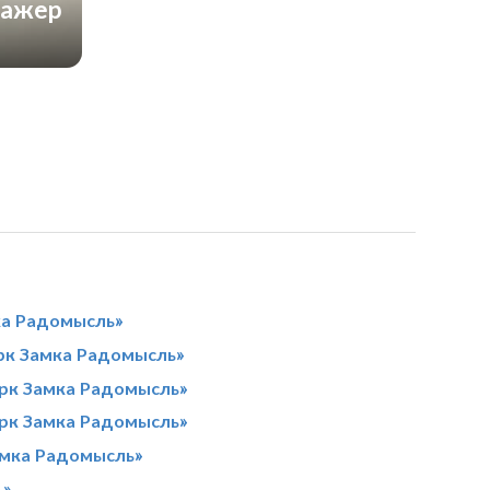
нажер
ка Радомысль»
рк Замка Радомысль»
арк Замка Радомысль»
арк Замка Радомысль»
амка Радомысль»
ь»