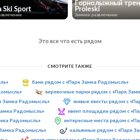
Горнолыжный тре
 Ski Sport
Proleski
азвлечение
Зимнее развлечение
Это все что есть рядом
СМОТРИТЕ ТАКЖЕ
сль»
бани рядом с «Парк Замка Радомысль»
домысль»
веревочные парки рядом с «Парк Зам
к Замка Радомысль»
живые квесты рядом с «Па
Замка Радомысль»
ивент площадки рядом с «П
амка Радомысль»
интересные места рядом с «П
 Замка Радомысль»
кальянные рядом с «Парк З
ль»
квест-игры рядом с «Парк Замка Радомысл