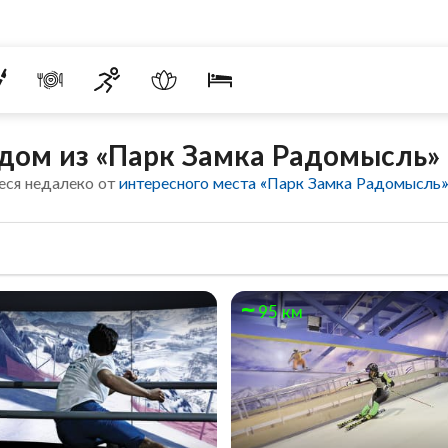
дом из «Парк Замка Радомысль»
еся недалеко от
интересного места «Парк Замка Радомысль
95 км