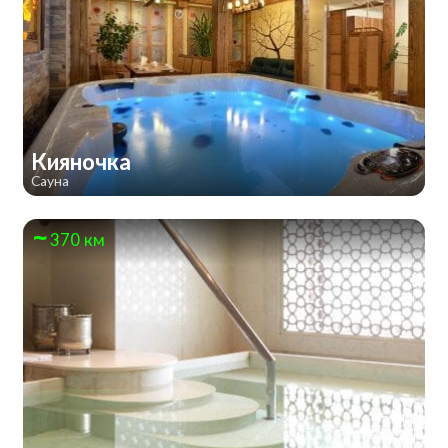
Кияночка
Сауна
370 км