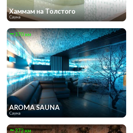
Хаммам на Толстого
Сауна
370 км
AROMA SAUNA
Сауна
372 км