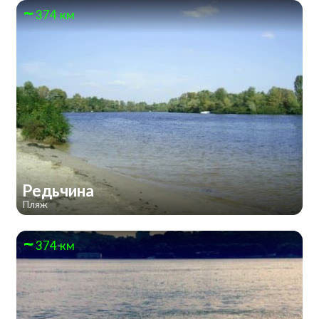
374 км
Редьчина
Пляж
374 км