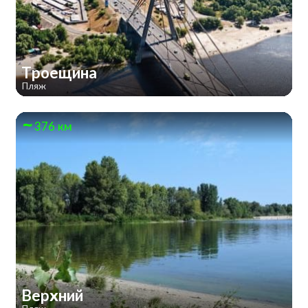
Троещина
Пляж
376 км
Верхний