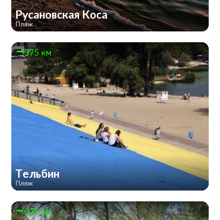
Русановская Коса
Пляж
375 км
Тельбин
Пляж
375 км