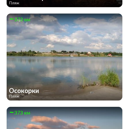
Пляж
373 км
Осокорки
Пляж
373 км