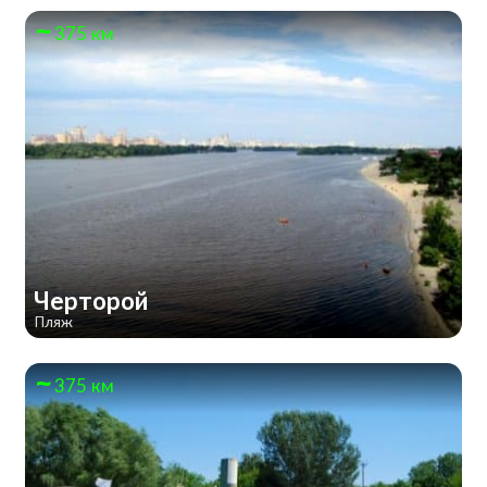
375 км
Черторой
Пляж
375 км