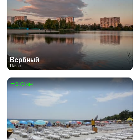
Вербный
Пляж
373 км