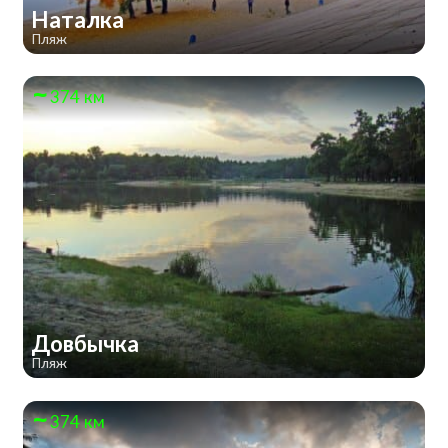
Наталка
Пляж
374 км
Довбычка
Пляж
374 км