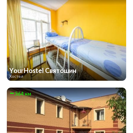
YourHostel Святошин
Хостел
364 км