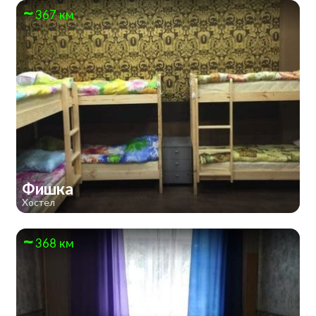
367 км
Фишка
Хостел
368 км