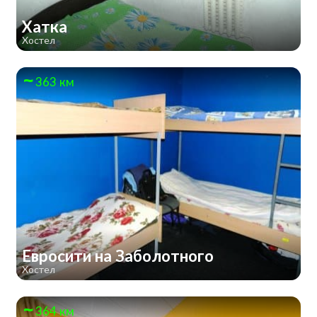
Хатка
Хостел
363 км
Евросити на Заболотного
Хостел
364 км