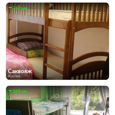
369 км
Саквояж
Хостел
369 км