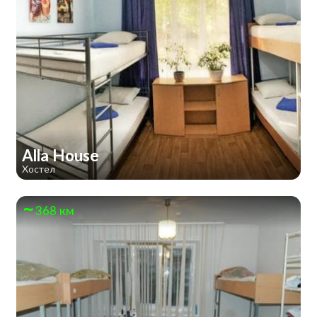
Alla House
Хостел
368 км