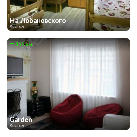
На Лобановского
Хостел
366 км
Garden
Хостел