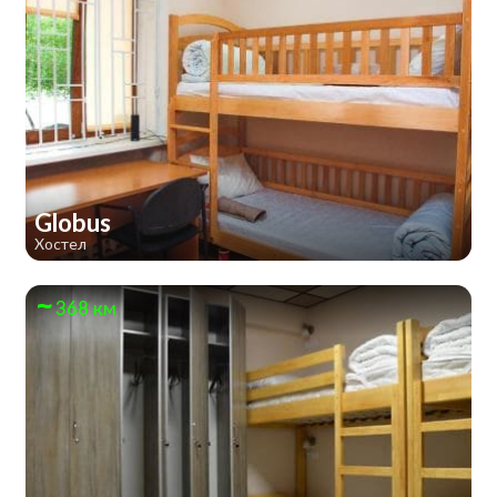
Globus
Хостел
368 км