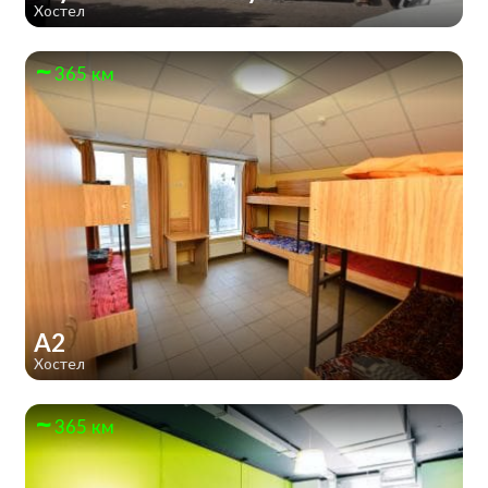
Хостел
365 км
А2
Хостел
365 км