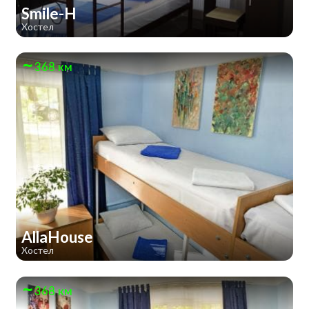
Smile-H
Хостел
368 км
AllaHouse
Хостел
368 км