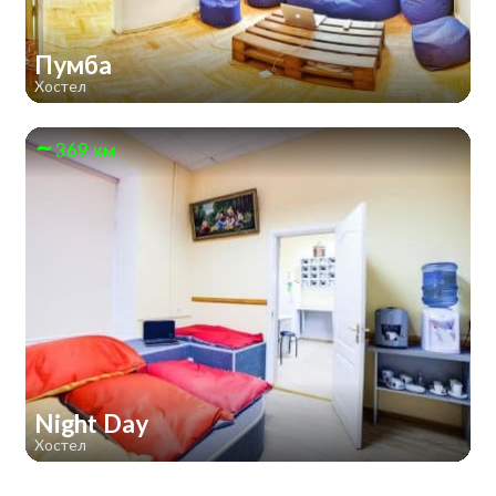
Пумба
Хостел
369 км
Night Day
Хостел