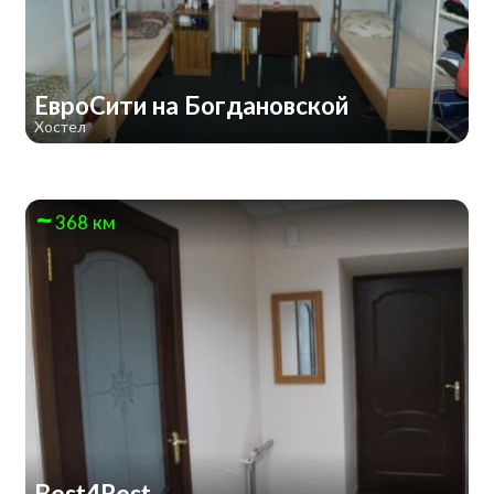
ЕвроСити на Богдановской
Хостел
368 км
Best4Rest