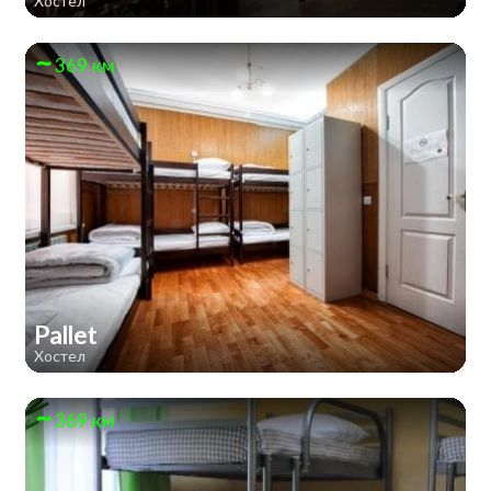
Хостел
369 км
Pallet
Хостел
369 км