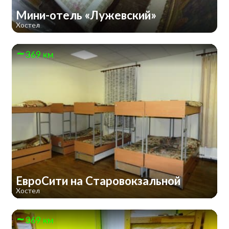
Мини-отель «Лужевский»
Хостел
369 км
ЕвроСити на Старовокзальной
Хостел
369 км