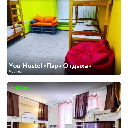
YourHostel «Парк Отдыха»
Хостел
369 км