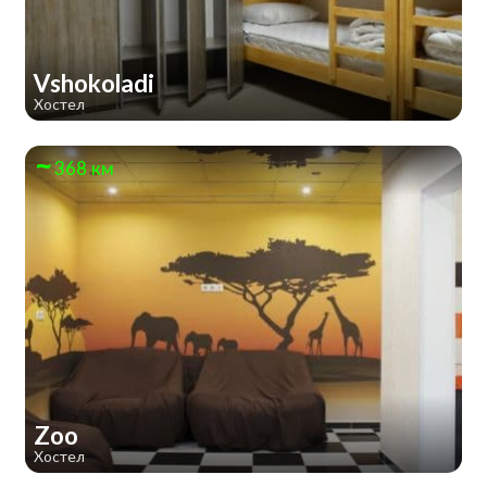
Vshokoladi
Хостел
368 км
Zoo
Хостел