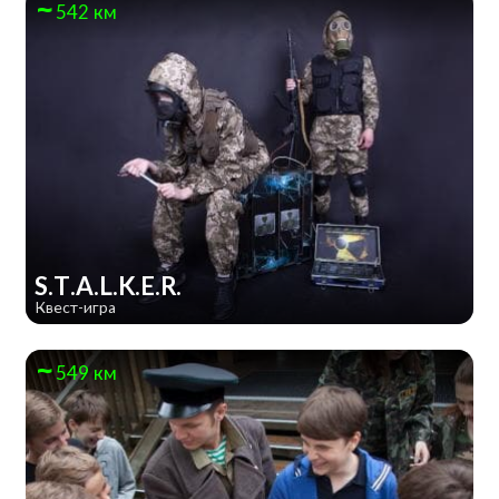
542 км
S.T.A.L.K.E.R.
Квест-игра
549 км