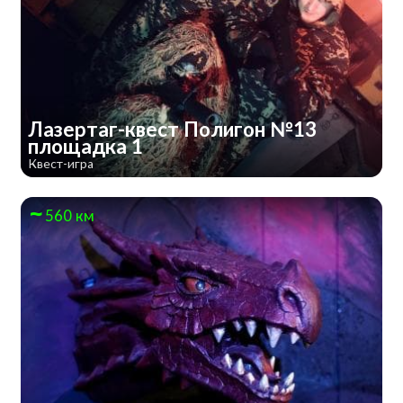
Лазертаг-квест Полигон №13
площадка 1
Квест-игра
560 км